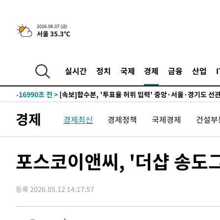
25.3%↑
-23686초 전 >
[속보]'채상병 순직 책임' 임성근, 항소심도 징역 3년
-23552초 전 >
[속보]종합특검, '관저이전 봐주기 감사' 유병호 구속기소
2026.08.07 (금)
서울 35.3℃
-20152초 전 >
민주 콩고 에볼라환자 4천명 돌파, 4053명 발생 1850명
-19402초 전 >
[속보]'300억원대 사기 혐의' 차가원 대표 구속 송치
-18596초 전 >
"미 전국적 살모네라 식중독 원인은 멕시코산 할라피뇨"--
실시간
정치
국제
경제
금융
산업
-17109초 전 >
[속보]경찰·노동부, HL만도 평택사업장 끼임 사망 관련
-16990초 전 >
[속보]합수본, '투표율 허위 입력' 중앙·서울·경기도 선관
압수수색
-16745초 전 >
[속보]원·달러 환율, 오전 9시 1423.8원
경제
경제최신
경제정책
국제경제
건설부
-16541초 전 >
[속보]삼성전자·SK하이닉스 동반 강보합…1%대 상승 
-16527초 전 >
[속보]코스닥, 5.95포인트(0.74%) 상승한 807.62개장
-16495초 전 >
[속보]코스피, 6300선 재탈환…1.09% 오른 6365.07 
포스코이앤씨, '더샵 송도
-13660초 전 >
시리아 다마스쿠스 교외에서 미니버스 폭발.. 14명 부상, 
태
-12958초 전 >
입추에도 극한더위…서울 낮 39도 '폭염중대경보'
등록 2026.05.12 14:17:57
-7922초 전 >
이란, 호르무즈서 "적국 목표물들"과 대치로 남부 케슘섬
례 큰 폭발음
-6637초 전 >
[속보]美, 폴리실리콘 수입 규제…파생제품 15% 관세, 12
효
-4788초 전 >
[속보]트럼프, 美 원정출산 금지 행정명령 서명