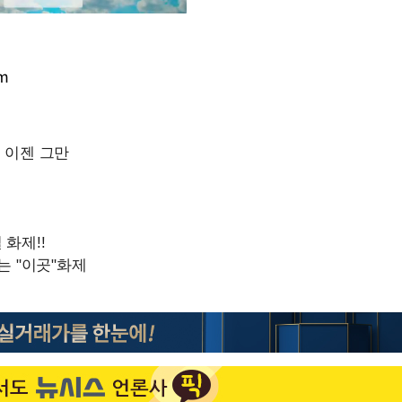
om
Mute