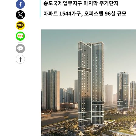
송도국제업무지구 마지막 주거단지
-2488초 전 >
[속보] 뉴욕증시, 일제 하락 마감…나스닥 0.06%↓
아파트 1544가구, 오피스텔 96실 규모
-31221초 전 >
[속보]국힘 윤리위, '돌려차기 발언' 진종오·서범수 징계
-26546초 전 >
[속보] 7월 중국 수출 23.9%↑ 수입 27.5%↑…무역총
25.3%↑
-23706초 전 >
[속보]'채상병 순직 책임' 임성근, 항소심도 징역 3년
-23572초 전 >
[속보]종합특검, '관저이전 봐주기 감사' 유병호 구속기소
-20172초 전 >
민주 콩고 에볼라환자 4천명 돌파, 4053명 발생 1850명
-19422초 전 >
[속보]'300억원대 사기 혐의' 차가원 대표 구속 송치
-18616초 전 >
"미 전국적 살모네라 식중독 원인은 멕시코산 할라피뇨"--
-17129초 전 >
[속보]경찰·노동부, HL만도 평택사업장 끼임 사망 관련
-17010초 전 >
[속보]합수본, '투표율 허위 입력' 중앙·서울·경기도 선관
압수수색
-16765초 전 >
[속보]원·달러 환율, 오전 9시 1423.8원
-16561초 전 >
[속보]삼성전자·SK하이닉스 동반 강보합…1%대 상승 
-16547초 전 >
[속보]코스닥, 5.95포인트(0.74%) 상승한 807.62개장
-16515초 전 >
[속보]코스피, 6300선 재탈환…1.09% 오른 6365.07 
-13680초 전 >
시리아 다마스쿠스 교외에서 미니버스 폭발.. 14명 부상, 
태
-12978초 전 >
입추에도 극한더위…서울 낮 39도 '폭염중대경보'