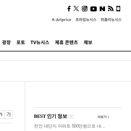
시, 스마트폰 액세서리에
NFC 더했다
K-Artprice
프라임뉴시스
위클리뉴시스
광장
포토
TV뉴시스
제휴 콘텐츠
제보