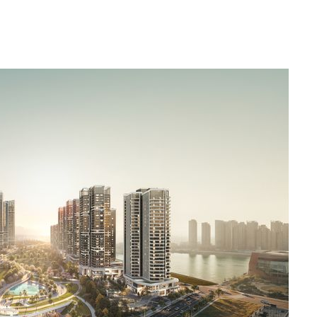
 절차 개시
액
 사망
 CDC
 압수수색
위 등 9곳
출발
개장
3명은 중