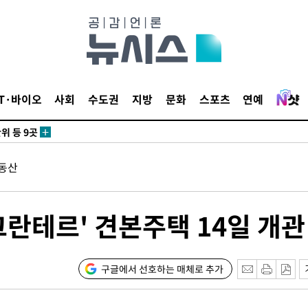
 사망
 CDC
IT·바이오
사회
수도권
지방
문화
스포츠
연예
 압수수색
위 등 9곳
동산
출발
개장
그란테르' 견본주택 14일 개관
3명은 중
에서 두차
구글에서 선호하는 매체로 추가
0일 후 발