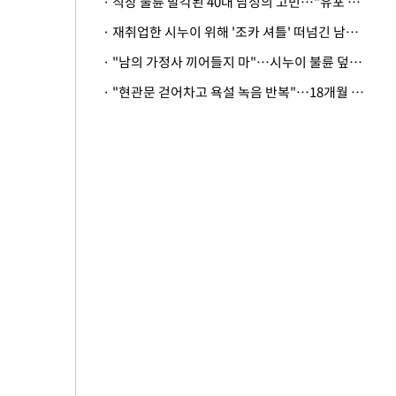
· 직장 불륜 발각된 40대 남성의 고민…"유포 동료 명예훼손·협박죄 고소 가능할까"
· 재취업한 시누이 위해 '조카 셔틀' 떠넘긴 남편…아내 "난 못한다"
· "남의 가정사 끼어들지 마"…시누이 불륜 덮으려는 남편에 억울한 아내
· "현관문 걷어차고 욕설 녹음 반복"…18개월 아기 키우는 집 뒤흔든 '앞집의 비극'