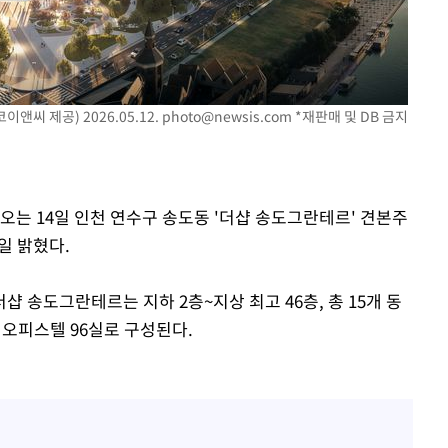
에서 두차
0일 후 발
앤씨 제공) 2026.05.12.
photo@newsis.com
*재판매 및 DB 금지
오는 14일 인천 연수구 송도동 '더샵 송도그란테르' 견본주
일 밝혔다.
 송도그란테르는 지하 2층~지상 최고 46층, 총 15개 동
 오피스텔 96실로 구성된다.