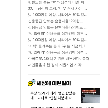
옥상 '쓰레기 테러' 범인 잡았는
데…과태료 3만원 처분에 숙박업
주 허탈