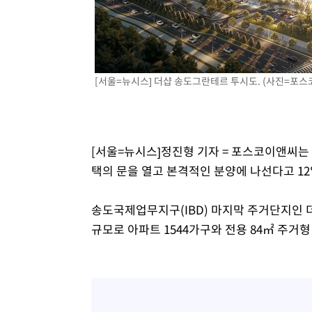
-7942초 전 >
이란, 호르무즈서 "적국 목표물들"과 대치로 남부 케슘섬
례 큰 폭발음
-6657초 전 >
[속보]美, 폴리실리콘 수입 규제…파생제품 15% 관세, 12
효
-4808초 전 >
[속보]트럼프, 美 원정출산 금지 행정명령 서명
-2508초 전 >
[속보] 뉴욕증시, 일제 하락 마감…나스닥 0.06%↓
[서울=뉴시스] 더샵 송도그란테르 투시도. (사진=포스코이
[서울=뉴시스]정진형 기자 = 포스코이앤씨는 
택의 문을 열고 본격적인 분양에 나선다고 12
송도국제업무지구(IBD) 마지막 주거단지인 더샵
규모로 아파트 1544가구와 전용 84㎡ 주거형