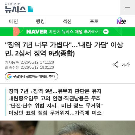
메인
랭킹
섹션
포토
"징역 7년 너무 가볍다"…'내란 가담' 이상
민, 2심서 징역 9년(종합)
기사등록
2026/05/12 17:11:28
가
가
최종수정
2026/05/12 19:31:20
구글에서 선호하는 매체로 추가
징역 7년→징역 9년…유무죄 판단은 유지
내란중요임무 고의 인정·직권남용은 무죄
"단전·단수 위법 지시…비난 정도 무거워"
이상민 표정 점점 무거워져…가족에 미소