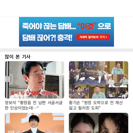
많이 본 기사
정보석 "황정음 전 남편 서글서글
황기순 "원정 도박으로 전 재산
한 인상이었는데…"
잃고 필리핀 도피"