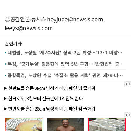
◎공감언론 뉴시스
heyjude@newsis.com
,
leeys@newsis.com
관련기사
대법원, 노상원 '제2수사단' 징역 2년 확정…'12·3 비상계엄' 첫 판단
특검, '군기누설' 김용현에 징역 5년 구형…"반헌법적 중대 범행"
종합특검, 노상원 수첩 '수집소 활용 계획' 관련 제2하나원 현장검증