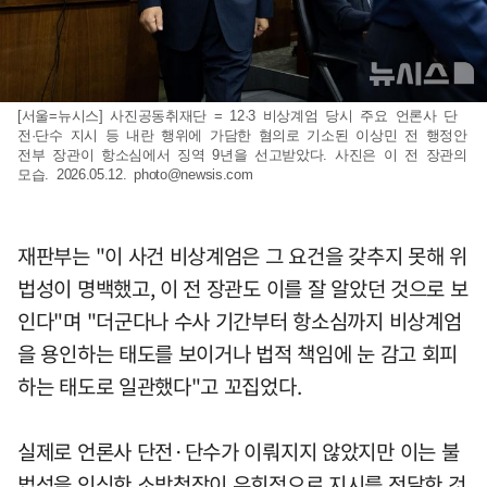
[서울=뉴시스] 사진공동취재단 = 12·3 비상계엄 당시 주요 언론사 단
전·단수 지시 등 내란 행위에 가담한 혐의로 기소된 이상민 전 행정안
전부 장관이 항소심에서 징역 9년을 선고받았다. 사진은 이 전 장관의
모습. 2026.05.12.
photo@newsis.com
재판부는 "이 사건 비상계엄은 그 요건을 갖추지 못해 위
법성이 명백했고, 이 전 장관도 이를 잘 알았던 것으로 보
인다"며 "더군다나 수사 기간부터 항소심까지 비상계엄
을 용인하는 태도를 보이거나 법적 책임에 눈 감고 회피
하는 태도로 일관했다"고 꼬집었다.
실제로 언론사 단전·단수가 이뤄지지 않았지만 이는 불
법성을 인식한 소방청장이 우회적으로 지시를 전달한 것