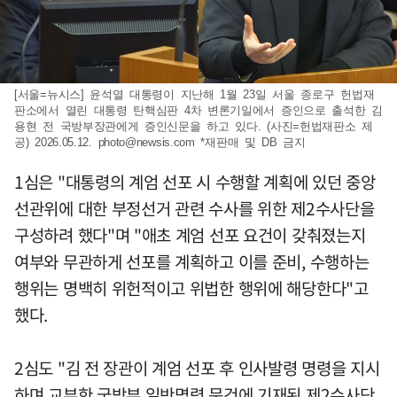
[서울=뉴시스] 윤석열 대통령이 지난해 1월 23일 서울 종로구 헌법재
판소에서 열린 대통령 탄핵심판 4차 변론기일에서 증인으로 출석한 김
용현 전 국방부장관에게 증인신문을 하고 있다. (사진=헌법재판소 제
공) 2026.05.12.
photo@newsis.com
*재판매 및 DB 금지
1심은 "대통령의 계엄 선포 시 수행할 계획에 있던 중앙
선관위에 대한 부정선거 관련 수사를 위한 제2수사단을
구성하려 했다"며 "애초 계엄 선포 요건이 갖춰졌는지
여부와 무관하게 선포를 계획하고 이를 준비, 수행하는
행위는 명백히 위헌적이고 위법한 행위에 해당한다"고
했다.
2심도 "김 전 장관이 계엄 선포 후 인사발령 명령을 지시
하며 교부한 국방부 일반명령 문건에 기재된 제2수사단