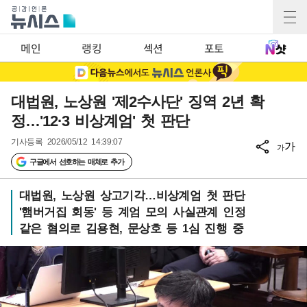
메인
랭킹
섹션
포토
대법원, 노상원 '제2수사단' 징역 2년 확
정…'12·3 비상계엄' 첫 판단
기사등록
2026/05/12 14:39:07
가
가
구글에서 선호하는 매체로 추가
대법원, 노상원 상고기각…비상계엄 첫 판단
'햄버거집 회동' 등 계엄 모의 사실관계 인정
같은 혐의로 김용현, 문상호 등 1심 진행 중