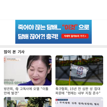
많이 본 기사
방은희, 母 고독사에 오열 "이틀
축구협회, 15년 전 심판 성 접대
만에 발견"
파문에 "현재는 내부 지침 준수"