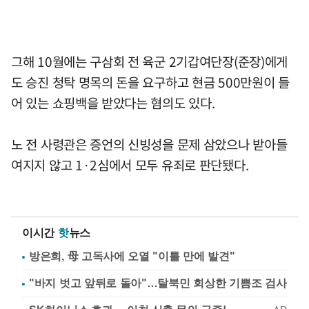
그해 10월에는 구삼회 전 육군 2기갑여단장(준장)에게
도 승진 청탁 명목의 돈을 요구하고 현금 500만원이 들
어 있는 쇼핑백을 받았다는 혐의도 있다.
노 전 사령관은 증언의 신빙성을 문제 삼았으나 받아들
여지지 않고 1·2심에서 모두 유죄로 판단됐다.
이시간
핫
뉴스
방은희, 母 고독사에 오열 "이틀 만에 발견"
"바지 벗고 앞뒤로 돌아"…탈북민 회상한 기쁨조 검사