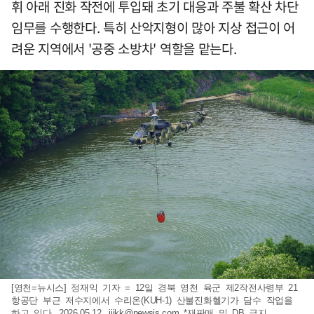
휘 아래 진화 작전에 투입돼 초기 대응과 주불 확산 차단
임무를 수행한다. 특히 산악지형이 많아 지상 접근이 어
려운 지역에서 '공중 소방차' 역할을 맡는다.
[영천=뉴시스] 정재익 기자 = 12일 경북 영천 육군 제2작전사령부 21
항공단 부근 저수지에서 수리온(KUH-1) 산불진화헬기가 담수 작업을
하고 있다. 2026.05.12.
jjikk@newsis.com
*재판매 및 DB 금지