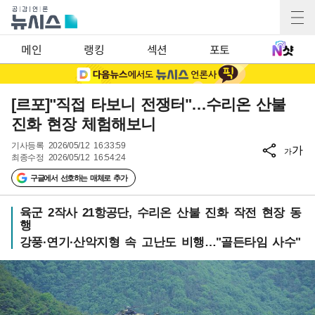
메인
랭킹
섹션
포토
[르포]"직접 타보니 전쟁터"…수리온 산불
진화 현장 체험해보니
기사등록
2026/05/12 16:33:59
가
가
최종수정
2026/05/12 16:54:24
구글에서 선호하는 매체로 추가
육군 2작사 21항공단, 수리온 산불 진화 작전 현장 동
행
강풍·연기·산악지형 속 고난도 비행…"골든타임 사수"