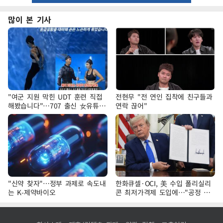
많이 본 기사
"여군 지원 막힌 UDT 훈련 직접
전현무 "전 연인 집착에 친구들과
해봤습니다"…707 출신 女유튜버
연락 끊어"
'완벽 소화'
"신약 찾자"…정부 과제로 속도내
한화큐셀·OCI, 美 수입 폴리실리
는 K-제약바이오
콘 최저가격제 도입에…"공정 경
쟁·수익성 개선 환영"