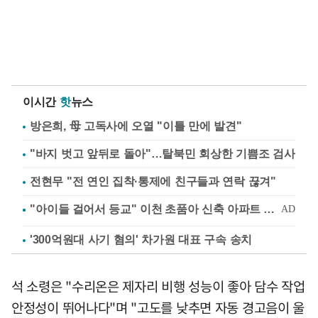
이시간
핫
뉴스
방은희, 母 고독사에 오열 "이틀 만에 발견"
"바지 벗고 앞뒤로 돌아"…탈북민 회상한 기쁨조 검사
전현무 "전 연인 집착·통제에 친구들과 연락 끊겨"
'300억원대 사기 혐의' 차가원 대표 구속 송치
석 소령은 "수리온은 제자리 비행 성능이 좋아 담수 작업
안정성이 뛰어나다"며 "고도를 낮추면 자동 경고음이 울