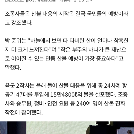
2026.05.12.
jjikk@newsis.com
*재판매 및 DB 금지
조종사들은 산불 대응의 시작은 결국 국민들의 예방이라
고 강조했다.
박 준위는 "하늘에서 보면 다 타버린 산이 얼마나 참혹한
지 더 크게 느껴진다"며 "작은 부주의 하나가 큰 재난으
로 이어질 수 있는 만큼 산불 예방이 가장 중요하다"고
말했다.
육군 2작사는 올해 들어 산불 대응을 위해 총 24차례 항
공기 47대를 투입해 15만4800ℓ의 물을 살포했다. 조종
사와 승무원, 정비·안전 요원 등 240여 명이 산불 진화
작전에 참여했다.