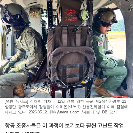
[영천=뉴시스] 정재익 기자 = 12일 경북 영천 육군 제2작전사령부 21
항공단 활주로에서 장병들이 수리온(KUH-1) 산불진화헬기 이륙 점검에
나서고 있다. 2026.05.12.
jjikk@newsis.com
*재판매 및 DB 금지
항공 조종사들은 이 과정이 보기보다 훨씬 고난도 작업