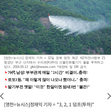
[영천=뉴시스] 정재익 기자 = 12일 경북 영천 육군 제2작전사령부 21
항공단 부근 산지에서 수리온(KUH-1) 산불진화헬기가 물을 투하하고
있다. 2026.05.12.
jjikk@newsis.com
*재판매 및 DB 금지
[영천=뉴시스]정재익 기자 = "3, 2, 1 덤프(투하)"