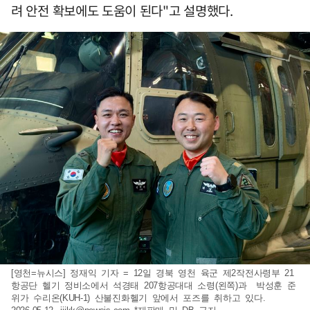
려 안전 확보에도 도움이 된다"고 설명했다.
[영천=뉴시스] 정재익 기자 = 12일 경북 영천 육군 제2작전사령부 21
항공단 헬기 정비소에서 석경태 207항공대대 소령(왼쪽)과 박성훈 준
위가 수리온(KUH-1) 산불진화헬기 앞에서 포즈를 취하고 있다.