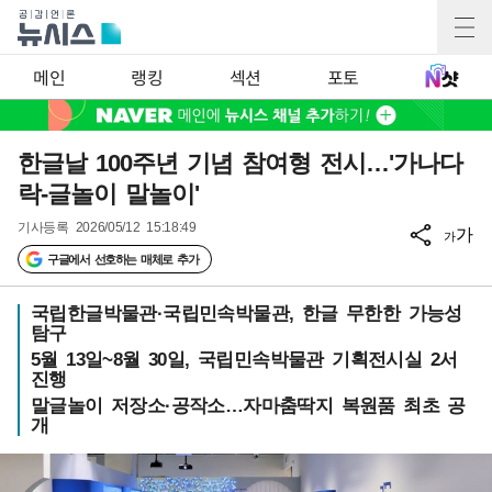
메인
랭킹
섹션
포토
한글날 100주년 기념 참여형 전시…'가나다
락-글놀이 말놀이'
기사등록
2026/05/12 15:18:49
가
가
구글에서 선호하는 매체로 추가
국립한글박물관·국립민속박물관, 한글 무한한 가능성
탐구
5월 13일~8월 30일, 국립민속박물관 기획전시실 2서
진행
말글놀이 저장소·공작소…자마춤딱지 복원품 최초 공
개