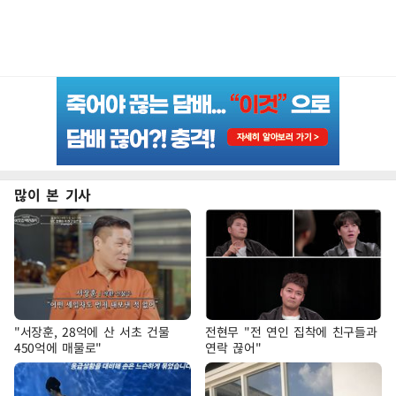
많이 본 기사
"서장훈, 28억에 산 서초 건물
전현무 "전 연인 집착에 친구들과
450억에 매물로"
연락 끊어"