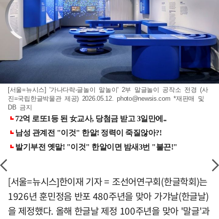
[서울=뉴시스] '가나다락-글놀이 말놀이' 2부 말글놀이 공작소 전경 (사
진=국립한글박물관 제공) 2026.05.12.
photo@newsis.com
*재판매 및
DB 금지
[서울=뉴시스]한이재 기자 = 조선어연구회(한글학회)는
1926년 훈민정음 반포 480주년을 맞아 가갸날(한글날)
을 제정했다. 올해 한글날 제정 100주년을 맞아 '말글'과