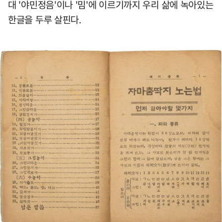
대 '야민정음'이나 '밈'에 이르기까지 우리 삶에 녹아있는
한글을 두루 살핀다.