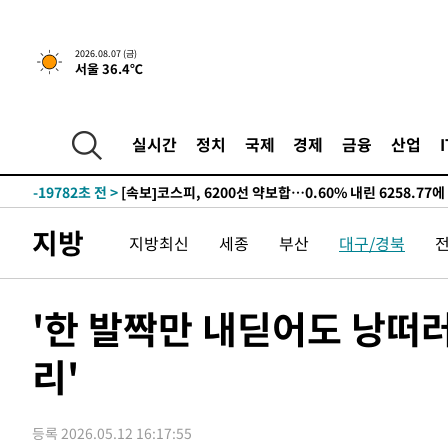
갈 수도
-25680초 전 >
낮 최고 37도 찜통더위…곳곳 소나기·강원 많은 비[내일
-23986초 전 >
SK하이닉스, 용인·청주 팹에 54조 투자…"AI 메모리 수
2026.08.07 (금)
서울 36.4℃
응"
-20842초 전 >
여자배구 이재영·이다영 자매, 아제르바이잔 투란VC 입
-20095초 전 >
외국인 심판 성 접대 7경기 들여다보니…한국 축구 '5승 2
-19829초 전 >
[속보]코스닥, 2.86포인트(0.36%) 내린 798.81마감
실시간
정치
국제
경제
금융
산업
-19782초 전 >
[속보]코스피, 6200선 약보합…0.60% 내린 6258.77에
-19762초 전 >
[속보]원·달러 환율, 7.7원 내린 1416.1원 마감
-19651초 전 >
[속보] 노원서 40.1도 관측…서울, 2018년 이후 첫 40도
지방
지방최신
세종
부산
대구/경북
-16741초 전 >
[속보]종합특검, '계엄 수용공간 확보' 신용해 前교정본
-15614초 전 >
외신들도 주목한 韓축구 파문…"국민적 공분에 수사 재개
-15585초 전 >
11시간 압수수색에 성접대 파문까지…'쑥대밭' 된 축구
'한 발짝만 내딛어도 낭떠
-14607초 전 >
[속보]규제합리화위원회 부위원장에 김태유 서울대 공대
병태 후임
리'
-10965초 전 >
[속보]국힘 윤리위, '돌려차기 발언' 진종오·서범수 징계
-6290초 전 >
[속보] 7월 중국 수출 23.9%↑ 수입 27.5%↑…무역총액 
-3450초 전 >
[속보]'채상병 순직 책임' 임성근, 항소심도 징역 3년
등록 2026.05.12 16:17:55
-3316초 전 >
[속보]종합특검, '관저이전 봐주기 감사' 유병호 구속기소