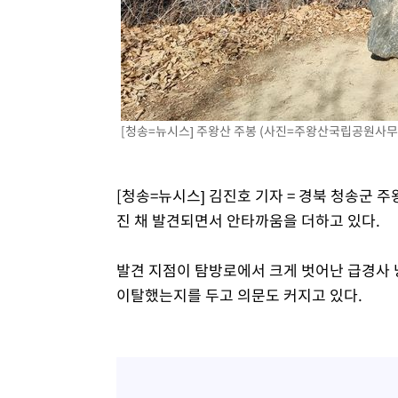
병태 후임
-10985초 전 >
[속보]국힘 윤리위, '돌려차기 발언' 진종오·서범수 징계
-6310초 전 >
[속보] 7월 중국 수출 23.9%↑ 수입 27.5%↑…무역총액 
-3470초 전 >
[속보]'채상병 순직 책임' 임성근, 항소심도 징역 3년
-3336초 전 >
[속보]종합특검, '관저이전 봐주기 감사' 유병호 구속기소
1분 전 >
민주 콩고 에볼라환자 4천명 돌파, 4053명 발생 1850명 사망
[청송=뉴시스] 주왕산 주봉 (사진=주왕산국립공원사무소 제
[청송=뉴시스] 김진호 기자 = 경북 청송군
진 채 발견되면서 안타까움을 더하고 있다.
발견 지점이 탐방로에서 크게 벗어난 급경사 
이탈했는지를 두고 의문도 커지고 있다.