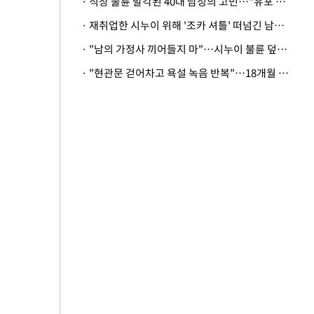
· 직장 불륜 발각된 40대 남성의 고민…"유포 동료 명예훼손·협박죄 고소 가능할까"
· 재취업한 시누이 위해 '조카 셔틀' 떠넘긴 남편…아내 "난 못한다"
· "남의 가정사 끼어들지 마"…시누이 불륜 덮으려는 남편에 억울한 아내
· "현관문 걷어차고 욕설 녹음 반복"…18개월 아기 키우는 집 뒤흔든 '앞집의 비극'