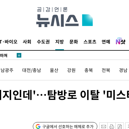
날씨]
요 선제 대
단
무'
IT·바이오
사회
수도권
지방
문화
스포츠
연예
 마쳐
전남광주
대전/충남
울산
강원
충북
전북
경남
부장 기소
"
협회
러지인데'…탐방로 이탈 '미스
 교수…이
 절차 개시
25.3%↑
구글에서 선호하는 매체로 추가