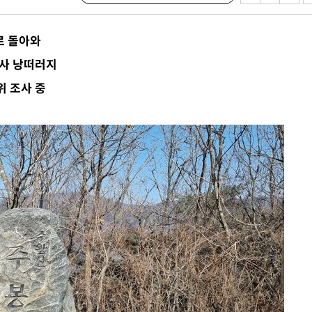
 하향
로 돌아와
별재난지역
경사 낭떠러지
…희망지 못
위 조사 중
날씨]
요 선제 대
단
무'
 마쳐
부장 기소
"
협회
 교수…이