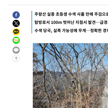
1분 전 >
민주 콩고 에볼라환자 4천명 돌파, 4053명 발생 1850명 사망
-27802초 전 >
"낮 기온 소폭 하락"…수도권 폭염중대경보, 폭염경보로
주왕산 실종 초등생 수색 사흘 만에 주검으
-27766초 전 >
[속보]이 대통령, '호우피해' 안동·의성 관할 4개 면 특
탐방로서 100m 벗어난 지점서 발견…급
선포
-27729초 전 >
[단독]중수청 지원 검사들, 정원 초과 시 낮은 계급 임용
수색 당국, 실족 가능성에 무게…정확한 경
갈 수도
-25700초 전 >
낮 최고 37도 찜통더위…곳곳 소나기·강원 많은 비[내일
-24006초 전 >
SK하이닉스, 용인·청주 팹에 54조 투자…"AI 메모리 수
응"
-20862초 전 >
여자배구 이재영·이다영 자매, 아제르바이잔 투란VC 입
-20115초 전 >
외국인 심판 성 접대 7경기 들여다보니…한국 축구 '5승 2
-19849초 전 >
[속보]코스닥, 2.86포인트(0.36%) 내린 798.81마감
-19802초 전 >
[속보]코스피, 6200선 약보합…0.60% 내린 6258.77에
-19782초 전 >
[속보]원·달러 환율, 7.7원 내린 1416.1원 마감
-19671초 전 >
[속보] 노원서 40.1도 관측…서울, 2018년 이후 첫 40도
-16761초 전 >
[속보]종합특검, '계엄 수용공간 확보' 신용해 前교정본
-15634초 전 >
외신들도 주목한 韓축구 파문…"국민적 공분에 수사 재개
-15605초 전 >
11시간 압수수색에 성접대 파문까지…'쑥대밭' 된 축구
-14627초 전 >
[속보]규제합리화위원회 부위원장에 김태유 서울대 공대