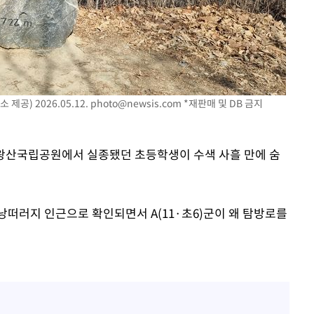
 절차 개시
25.3%↑
공) 2026.05.12.
photo@newsis.com
*재판매 및 DB 금지
 주왕산국립공원에서 실종됐던 초등학생이 수색 사흘 만에 숨
낭떠러지 인근으로 확인되면서 A(11·초6)군이 왜 탐방로를