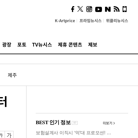
시, 스마트폰 액세서리에
NFC 더했다
K-Artprice
프라임뉴시스
위클리뉴시스
광장
포토
TV뉴시스
제휴 콘텐츠
제보
제주
터