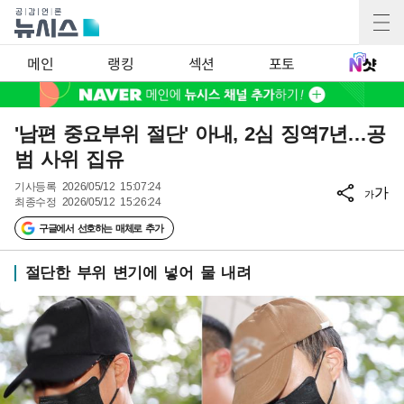
메인
랭킹
섹션
포토
'남편 중요부위 절단' 아내, 2심 징역7년…공
범 사위 집유
기사등록
2026/05/12 15:07:24
가
가
최종수정
2026/05/12 15:26:24
구글에서 선호하는 매체로 추가
절단한 부위 변기에 넣어 물 내려