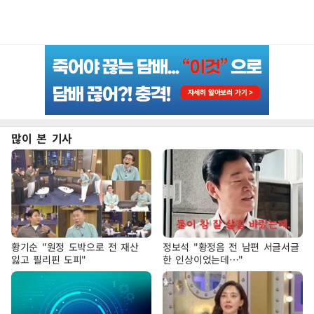
많이 본 기사
황기순 "원정 도박으로 전 재산
정보석 "황정음 전 남편 서글서글
잃고 필리핀 도피"
한 인상이었는데…"