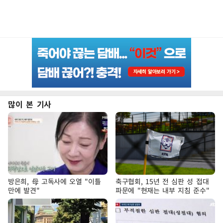
많이 본 기사
방은희, 母 고독사에 오열 "이틀
축구협회, 15년 전 심판 성 접대
만에 발견"
파문에 "현재는 내부 지침 준수"