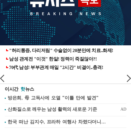
이시간
핫
뉴스
방은희, 母 고독사에 오열 "이틀 만에 발견"
한국 떠난 김지수, 프라하 여행사 차렸다더니…