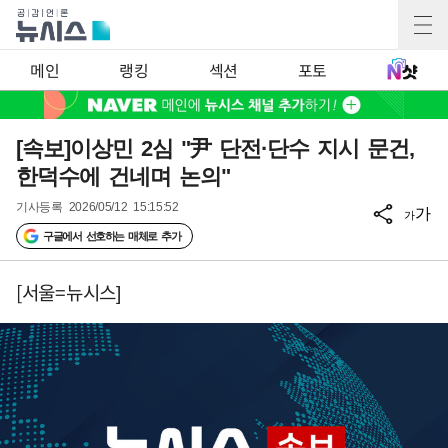
메인
랭킹
섹션
포토
[속보]이상민 2심 "尹 단전·단수 지시 문건,
한덕수에 건네며 논의"
기사등록
2026/05/12 15:15:52
가
가
구글에서 선호하는 매체로 추가
[서울=뉴시스]