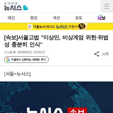
메인
랭킹
섹션
포토
[속보]서울고법 "이상민, 비상계엄 위헌·위법
성 충분히 인식"
기사등록
2026/05/12 15:26:37
가
가
구글에서 선호하는 매체로 추가
[서울=뉴시스]