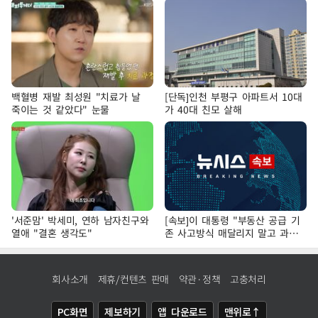
백혈병 재발 최성원 "치료가 날
[단독]인천 부평구 아파트서 10대
죽이는 것 같았다" 눈물
가 40대 친모 살해
'서준맘' 박세미, 연하 남자친구와
[속보]이 대통령 "부동산 공급 기
열애 "결혼 생각도"
존 사고방식 매달리지 말고 과감
히 실천"
회사소개
제휴/컨텐츠 판매
약관·정책
고충처리
PC화면
제보하기
앱 다운로드
맨위로↑