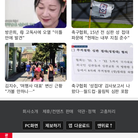
방은희, 母 고독사에 오열 "이틀
축구협회, 15년 전 심판 성 접대
만에 발견"
파문에 "현재는 내부 지침 준수"
김지수, '여행사 대표' 변신 근황
축구협회 '성접대' 감사보고서 나
"가볼 만하니…"
왔다…월드컵·올림픽 심판 포함
회사소개
제휴/컨텐츠 판매
약관·정책
고충처리
PC화면
제보하기
앱 다운로드
맨위로↑
광