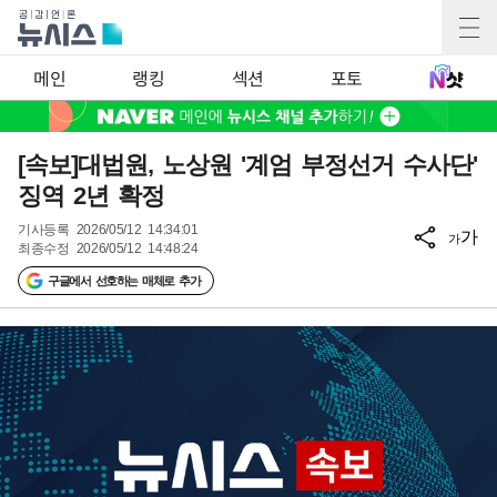
메인
랭킹
섹션
포토
[속보]대법원, 노상원 '계엄 부정선거 수사단'
징역 2년 확정
기사등록
2026/05/12 14:34:01
가
가
최종수정
2026/05/12 14:48:24
구글에서 선호하는 매체로 추가