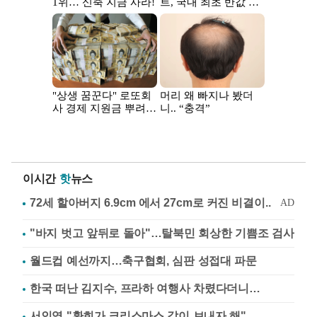
이시간
핫
뉴스
"바지 벗고 앞뒤로 돌아"…탈북민 회상한 기쁨조 검사
월드컵 예선까지…축구협회, 심판 성접대 파문
한국 떠난 김지수, 프라하 여행사 차렸다더니…
서인영 "환희가 크리스마스 같이 보내자 해"