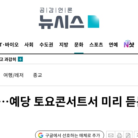
수…이병태
지(종합)
0.3만개
IT·바이오
사회
수도권
지방
문화
스포츠
연예
 4.1%로
말고 과감히
쪽 아웃바
여행/레저
종교
하향
재난지역 선
희망지 못
기…예당 토요콘서트서 미리 
]
제 대응"
구글에서 선호하는 매체로 추가