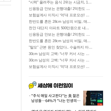
"주식 매일 사고판다"는 美 젊은
남성들…64%가 "나는 인생의
패배자“