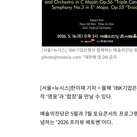
18분 전 >
SK하이닉스, 용인·청주 팹에 54조 투자…"AI 메모리 수요 선
1시간 전 >
여자배구 이재영·이다영 자매, 아제르바이잔 투란VC 입단
1시간 전 >
외국인 심판 성 접대 7경기 들여다보니…한국 축구 '5승 2무'
1시간 전 >
[속보]코스닥, 2.86포인트(0.36%) 내린 798.81마감
1시간 전 >
[속보]코스피, 6200선 약보합…0.60% 내린 6258.77에 마
[서울=뉴시스] 'IBK기업은행과 함께하는 예술의전당 토요
1시간 전 >
[속보]원·달러 환율, 7.7원 내린 1416.1원 마감
photo@newsis.com
*재판매 및 DB 금지
1시간 전 >
[속보] 노원서 40.1도 관측…서울, 2018년 이후 첫 40도
2시간 전 >
[속보]종합특검, '계엄 수용공간 확보' 신용해 前교정본부장 
2시간 전 >
외신들도 주목한 韓축구 파문…"국민적 공분에 수사 재개"
2시간 전 >
11시간 압수수색에 성접대 파문까지…'쑥대밭' 된 축구협회
[서울=뉴시스]한이재 기자 = 올해 'IBK
2시간 전 >
[속보]규제합리화위원회 부위원장에 김태유 서울대 공대 교
작 '영웅'과 '합창'을 만날 수 있다.
후임
예술의전당은 5월과 7월 토요콘서트 프로그램을
념하는 '2026 프리뷰 베토벤'이다.