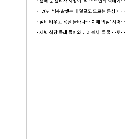
· 엘베 문 열리자 지팡이 '퍽'…노인의 택배기사 폭행 이유
· "20년 병수발했는데 얼굴도 모르는 동생이 유산 절반을"…배다른 형제 상속권 있을까
· 냄비 태우고 욕실 물바다…'치매 의심' 시어머니 검사 권유했다가 '날벼락'
· 새벽 식당 몰래 들어와 테이블서 '쿨쿨'…토사물 남기고 사라진 남성