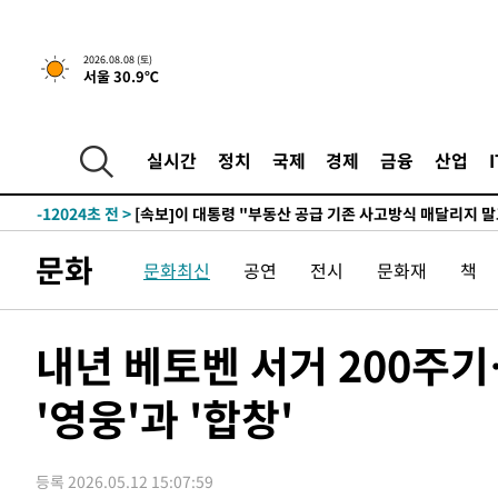
2026.08.08 (토)
서울 30.9℃
2시간 전 >
[속보]규제합리화위원회 부위원장에 김태유 서울대 공대 교
후임
-19574초 전 >
이강인, 폭염 속 AT마드리드 첫 훈련…80명 식사 대접까
-16713초 전 >
미 사업체 일자리, 7월에 2.3만개 순감하고 그 전 2개월 1
실시간
정치
국제
경제
금융
산업
하향수정 (2보)
-16161초 전 >
[속보] 미 사업체, 일자리 7월에 2.3만 개 줄어…실업률은
↓
-12024초 전 >
[속보]이 대통령 "부동산 공급 기존 사고방식 매달리지 
실천"
-11109초 전 >
이란, "오만과 '중앙 단일 루트' 합의…북쪽 인바운드·남
문화
문화최신
공연
전시
문화재
책
운드는 임시"
-2677초 전 >
"낮 기온 소폭 하락"…수도권 폭염중대경보, 폭염경보로 
-2641초 전 >
[속보]이 대통령, '호우피해' 안동·의성 관할 4개 면 특별
포
-2604초 전 >
[단독]중수청 지원 검사들, 정원 초과 시 낮은 계급 임용…
내년 베토벤 서거 200주
갈 수도
-575초 전 >
낮 최고 37도 찜통더위…곳곳 소나기·강원 많은 비[내일날씨
'영웅'과 '합창'
18분 전 >
SK하이닉스, 용인·청주 팹에 54조 투자…"AI 메모리 수요 선
1시간 전 >
여자배구 이재영·이다영 자매, 아제르바이잔 투란VC 입단
1시간 전 >
외국인 심판 성 접대 7경기 들여다보니…한국 축구 '5승 2무'
등록 2026.05.12 15:07:59
1시간 전 >
[속보]코스닥, 2.86포인트(0.36%) 내린 798.81마감