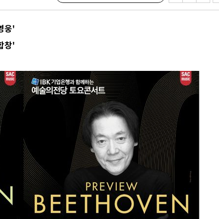
쳐
영웅'
합창'
기소
수…이병태
지(종합)
0.3만개
 4.1%로
말고 과감히
쪽 아웃바
하향
재난지역 선
희망지 못
]