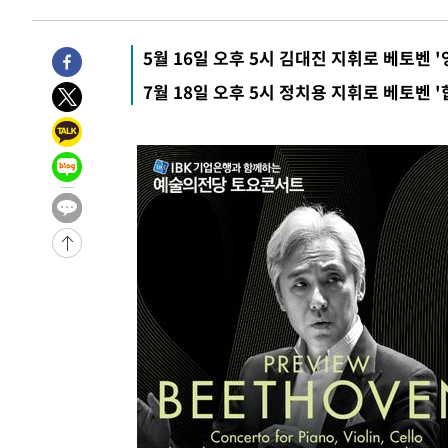
1시간 전 >
[속보]코스피, 6200선 약보합…0.60% 내린 6258.77에 마
1시간 전 >
[속보]원·달러 환율, 7.7원 내린 1416.1원 마감
5월 16일 오후 5시 김대진 지휘로 베토벤 '
1시간 전 >
[속보] 노원서 40.1도 관측…서울, 2018년 이후 첫 40도
7월 18일 오후 5시 정치용 지휘로 베토벤 '
2시간 전 >
[속보]종합특검, '계엄 수용공간 확보' 신용해 前교정본부장 
2시간 전 >
외신들도 주목한 韓축구 파문…"국민적 공분에 수사 재개"
2시간 전 >
11시간 압수수색에 성접대 파문까지…'쑥대밭' 된 축구협회
2시간 전 >
[속보]규제합리화위원회 부위원장에 김태유 서울대 공대 교
후임
-19574초 전 >
이강인, 폭염 속 AT마드리드 첫 훈련…80명 식사 대접까
-16713초 전 >
미 사업체 일자리, 7월에 2.3만개 순감하고 그 전 2개월 1
하향수정 (2보)
-16161초 전 >
[속보] 미 사업체, 일자리 7월에 2.3만 개 줄어…실업률은
↓
-12024초 전 >
[속보]이 대통령 "부동산 공급 기존 사고방식 매달리지 
실천"
-11109초 전 >
이란, "오만과 '중앙 단일 루트' 합의…북쪽 인바운드·남
운드는 임시"
-2677초 전 >
"낮 기온 소폭 하락"…수도권 폭염중대경보, 폭염경보로 
-2641초 전 >
[속보]이 대통령, '호우피해' 안동·의성 관할 4개 면 특별
포
-2604초 전 >
[단독]중수청 지원 검사들, 정원 초과 시 낮은 계급 임용…
갈 수도
-575초 전 >
낮 최고 37도 찜통더위…곳곳 소나기·강원 많은 비[내일날씨