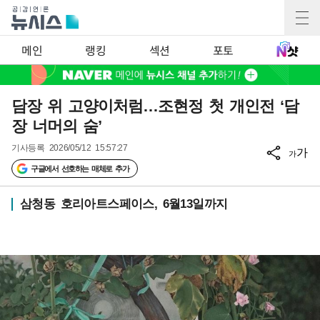
메인
랭킹
섹션
포토
담장 위 고양이처럼…조현정 첫 개인전 ‘담
장 너머의 숨’
기사등록
2026/05/12 15:57:27
가
가
구글에서 선호하는 매체로 추가
삼청동 호리아트스페이스, 6월13일까지