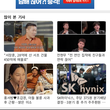
많이 본 기사
"서장훈, 28억에 산 서초 건물
전현무 "전 연인 집착에 친구들과
450억에 매물로"
연락 끊어"
홍서범♥조갑경, 아들 불륜 사과
SK하이닉스, 주당 375원 분기배당
후 근황…밝은 미소
결정…3분기 중 추가 주주환원 발
표