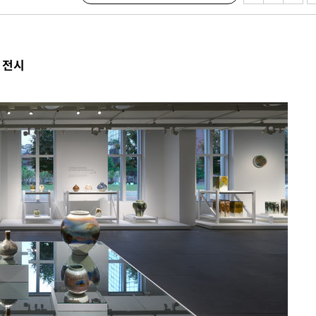
 불가피"
등 압수수색
태세 강
 전시
어"
·당황'
'
 혐의
감
 포착