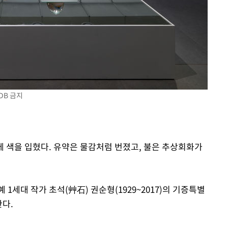
라하라 격파
인다"
 위협"
수용할까
 불가피"
등 압수수색
DB 금지
위에 색을 입혔다. 유약은 물감처럼 번졌고, 불은 추상회화가
1세대 작가 초석(艸石) 권순형(1929~2017)의 기증특별
한다.