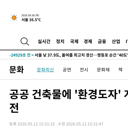
-26839초 전 >
[속보] SKT, 에이닷 서비스 장애 발생…"원인 파악 중"
-26245초 전 >
[속보]합참 "북, 동해상으로 미상 발사체 발사"
2026.08.06 (목)
서울 36.5℃
-25641초 전 >
'낮 최고 39도' 불볕더위…한밤 열대야도 계속[내일날씨]
-25600초 전 >
[속보]7~9일 프로야구 3연전도 폭염 취소…11일 재개
-25262초 전 >
"韓 외환시장 개입 관측 배경엔 美의 대한국 무역적자 있
실시간
정치
국제
경제
금융
산업
-25089초 전 >
'월드컵 탈락 후폭풍' 축구협회…초유의 압수수색에 '충격
-24929초 전 >
서울 낮 37.9도, 올여름 최고치 경신…영등포 순간 '40도
-24491초 전 >
[속보]종합특검, 대검 추가 압수수색…내란 중요임무종사
문화
문화최신
공연
전시
문화재
책
-20586초 전 >
[속보]코스닥, 800p 회복…0.26% 오른 801.67 마감
-20516초 전 >
[속보]코스피, 301.88포인트(4.58%) 내린 6296.38 마
-20381초 전 >
[속보]원·달러 환율, 0.7원 내린 1423.8원 마감
공공 건축물에 '환경도자'
-17980초 전 >
"여기 떨어졌다"…다누리, 스페이스X 로켓 달 충돌 흔적
전
-15025초 전 >
손흥민, 5경기 연속골 실패…LAFC는 승부차기 끝 과달
-7626초 전 >
내일까지 39도 '펄펄'…기상청 "태풍 지나며 폭염 잠시 꺾
-7263초 전 >
트럼프, 한국계 진보 주지사 후보 맹공…"공산주의가 최대
등록 2026.05.12 15:31:32
수정 2026.05.12 15:31:47
-7241초 전 >
"美간섭에 합의 지연"…트럼프, '이란 호르무즈 통제권' 