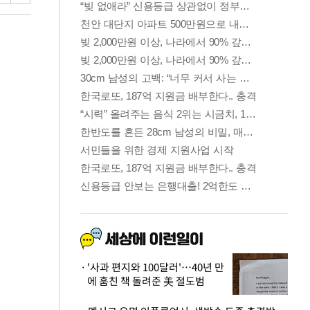
'사과 편지와 100달러'…40년 만
에 훔친 책 돌려준 美 절도범