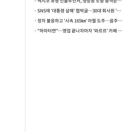
· 멕시코 유명 인플루언서, 생방송 도중 총격받아 사망
· SNS에 '대통령 살해' 협박글…30대 회사원 '불구속 송치'
· 정차 불응하고 '시속 165㎞' 아찔 도주…음주운전자 체포
· "하마터면"…영업 끝나자마자 '와르르' 카페 테라스 덮친 대리석 외벽