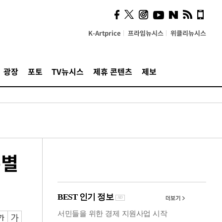
의견, 국토부·LH에 충실히
전달할 것"
K-Artprice
프라임뉴시스
위클리뉴시스
광장
포토
TV뉴시스
제휴 콘텐츠
제보
특별