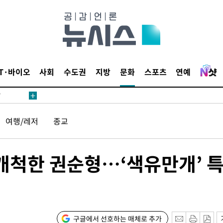
어"
IT·바이오
사회
수도권
지방
문화
스포츠
연예
·당황'
'
 혐의
여행/레저
종교
감
 개척한 권순형…‘색유만개’ 
 포착
라하라 격파
인다"
 위협"
구글에서 선호하는 매체로 추가
수용할까