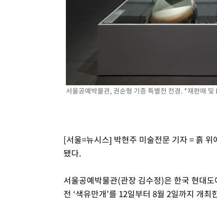
-15045초 전 >
손흥민, 5경기 연속골 실패…LAFC는 승부차기 끝 과달
-7646초 전 >
내일까지 39도 '펄펄'…기상청 "태풍 지나며 폭염 잠시 꺾
-7283초 전 >
트럼프, 한국계 진보 주지사 후보 맹공…"공산주의가 최대
-7261초 전 >
"美간섭에 합의 지연"…트럼프, '이란 호르무즈 통제권' 
-3781초 전 >
[속보]산업장관 "李정부, 원전 반대 안해…안정 전력 위해
-2478초 전 >
[속보]경찰, '홍명보 선임 논란' 대한축구협회·축구회관 
서울공예박물관, 권순형 기증 특별전 전경. *재판매 및 
[서울=뉴시스] 박현주 미술전문 기자 = 흙 
됐다.
서울공예박물관(관장 김수정)은 한국 현대도예 
전 ‘색유만개’를 12일부터 8월 2일까지 개최