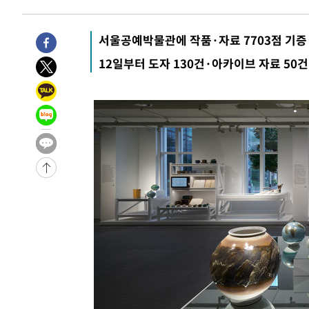
-3761초 전 >
[속보]산업장관 "李정부, 원전 반대 안해…안정 전력 위해
-2458초 전 >
[속보]경찰, '홍명보 선임 논란' 대한축구협회·축구회관 
서울공예박물관에 작품·자료 7703점 기증
-28681초 전 >
[속보]합참 "北 발사체는 단거리탄도미사일…감시·경계
12일부터 도자 130건·아카이브 자료 50건
화"
-28429초 전 >
日방위성, 北이 동해로 쏜 발사체는 탄도미사일 가능성
-26859초 전 >
[속보] SKT, 에이닷 서비스 장애 발생…"원인 파악 중"
-26265초 전 >
[속보]합참 "북, 동해상으로 미상 발사체 발사"
-25661초 전 >
'낮 최고 39도' 불볕더위…한밤 열대야도 계속[내일날씨]
-25620초 전 >
[속보]7~9일 프로야구 3연전도 폭염 취소…11일 재개
-25282초 전 >
"韓 외환시장 개입 관측 배경엔 美의 대한국 무역적자 있
-25109초 전 >
'월드컵 탈락 후폭풍' 축구협회…초유의 압수수색에 '충격
-24949초 전 >
서울 낮 37.9도, 올여름 최고치 경신…영등포 순간 '40도
-24511초 전 >
[속보]종합특검, 대검 추가 압수수색…내란 중요임무종사
-20606초 전 >
[속보]코스닥, 800p 회복…0.26% 오른 801.67 마감
-20536초 전 >
[속보]코스피, 301.88포인트(4.58%) 내린 6296.38 마
-20401초 전 >
[속보]원·달러 환율, 0.7원 내린 1423.8원 마감
-18000초 전 >
"여기 떨어졌다"…다누리, 스페이스X 로켓 달 충돌 흔적