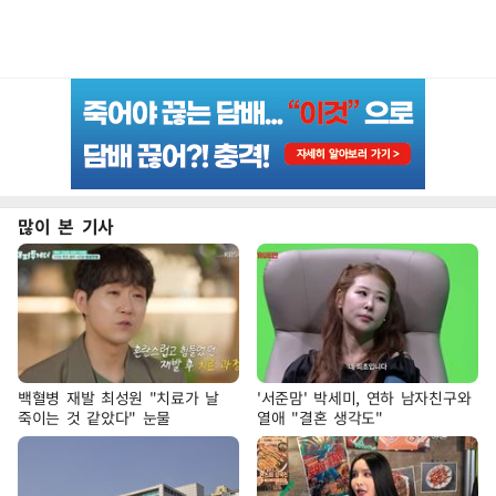
많이 본 기사
백혈병 재발 최성원 "치료가 날
'서준맘' 박세미, 연하 남자친구와
죽이는 것 같았다" 눈물
열애 "결혼 생각도"