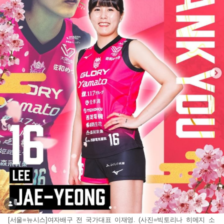
[서울=뉴시스]여자배구 전 국가대표 이재영. (사진=빅토리나 히메지 소