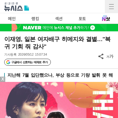
메인
랭킹
섹션
포토
이재영, 일본 여자배구 히메지와 결별…"복
귀 기회 줘 감사"
기사등록
2026/05/12 15:07:34
가
가
구글에서 선호하는 매체로 추가
지난해 7월 입단했으나, 부상 등으로 기량 발휘 못 해
X