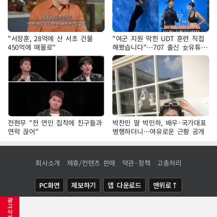
"서장훈, 28억에 산 서초 건물
"여군 지원 막힌 UDT 훈련 직접
450억에 매물로"
해봤습니다"…707 출신 女유튜버
'완벽 소화'
전현무 "전 연인 집착에 친구들과
박찬민 딸 박민하, 배우·국가대표
연락 끊어"
병행하더니…여유로운 근황 공개
회사소개
제휴/컨텐츠 판매
약관·정책
고충처리
PC화면
제보하기
앱 다운로드
맨위로↑
광
COPYRIGHTⓒ
NEWSIS
ALL RIGHTS RESERVED.
고
삭