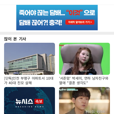
많이 본 기사
[단독]인천 부평구 아파트서 10대
'서준맘' 박세미, 연하 남자친구와
가 40대 친모 살해
열애 "결혼 생각도"