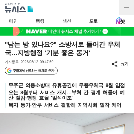
메인
랭킹
섹션
포토
"남는 방 있나요?" 소방서로 들어간 우체
국…지방행정 '기분 좋은 동거'
기사등록
2026/05/12 09:47:59
가
가
구글에서 선호하는 매체로 추가
무주군 의용소방대 유휴공간에 무풍우체국 8월 입점
오는 8월부터 서비스 개시…부처 간 경계 허물어 예
산 절감·행정 효율 '일석이조'
복지 등기·안부 서비스 결합해 지역사회 밀착 케어