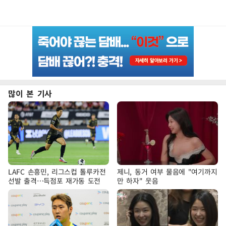
많이 본 기사
LAFC 손흥민, 리그스컵 톨루카전
제니, 동거 여부 물음에 "여기까지
선발 출격…득점포 재가동 도전
만 하자" 웃음