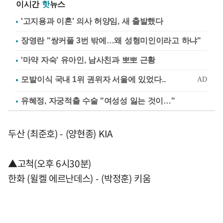
이시간
핫
뉴스
'고지용과 이혼' 의사 허양임, 새 출발했다
장영란 "쌍커풀 3번 밖에…왜 성형미인이라고 하냐"
'마약 자숙' 유아인, 남사친과 뽀뽀 근황
유혜정, 자궁적출 수술 "여성성 잃는 것이…"
두산 (최준호) - (양현종) KIA
▲고척(오후 6시30분)
한화 (윌켈 에르난데스) - (박정훈) 키움