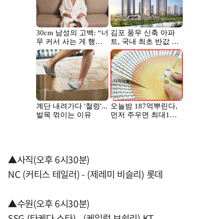
▲사직(오후 6시30분)
NC (커티스 테일러) - (제레미 비슬리) 롯데
▲수원(오후 6시30분)
SSG (타케다 쇼타) - (케일럽 보쉴리) KT