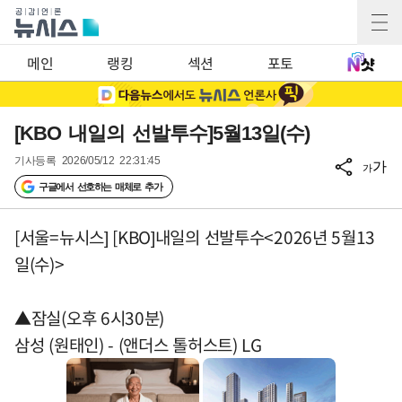
메인
랭킹
섹션
포토
[KBO 내일의 선발투수]5월13일(수)
기사등록
2026/05/12 22:31:45
가
가
구글에서 선호하는 매체로 추가
[서울=뉴시스] [KBO]내일의 선발투수<2026년 5월13
일(수)>
▲잠실(오후 6시30분)
삼성 (원태인) - (앤더스 톨허스트) LG