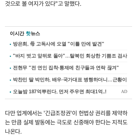
것으로 볼 여지가 있다"고 말했다.
이시간
핫
뉴스
방은희, 母 고독사에 오열 "이틀 만에 발견"
"바지 벗고 앞뒤로 돌아"…탈북민 회상한 기쁨조 검사
전현무 "전 연인 집착·통제에 친구들과 연락 끊겨"
박찬민 딸 박민하, 배우·국가대표 병행하더니…근황이
다만 업계에서는 '긴급조정권'이 헌법상 권리를 제약하
는 만큼 실제 발동에는 극도로 신중해야 한다는 지적도
나온다.