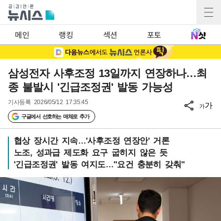
메인
랭킹
섹션
포토
삼성전자 사후조정 13일까지 연장하나…최
종 불발시 '긴급조정권' 발동 가능성
기사등록
2026/05/12 17:35:45
가
가
구글에서 선호하는 매체로 추가
협상 장시간 지속…'사후조정 연장안' 거론
노조, 성과급 제도화 요구 굽히지 않은 듯
'긴급조정권' 발동 여지도…"요건 충분히 갖춰"