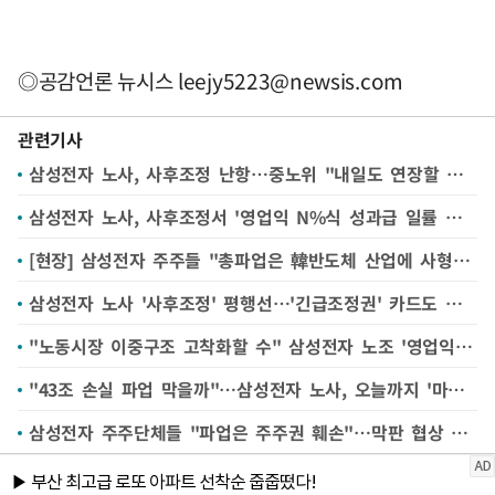
◎공감언론 뉴시스
leejy5223@newsis.com
관련기사
삼성전자 노사, 사후조정 난항…중노위 "내일도 연장할 수도"
삼성전자 노사, 사후조정서 '영업익 N%식 성과급 일률 보상' 제도화 두고 입장차
[현장] 삼성전자 주주들 "총파업은 韓반도체 산업에 사형선고" 집회
삼성전자 노사 '사후조정' 평행선…'긴급조정권' 카드도 급부상
"노동시장 이중구조 고착화할 수" 삼성전자 노조 '영업익 15%' 주장에 우려↑
"43조 손실 파업 막을까"…삼성전자 노사, 오늘까지 '마지막 담판'
삼성전자 주주단체들 "파업은 주주권 훼손"…막판 협상 앞두고 잇단 호소