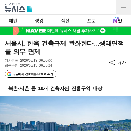
메인
랭킹
섹션
포토
서울시, 한옥 건축규제 완화한다…생태면적
률 의무 면제
기사등록
2026/05/13 06:00:00
가
가
최종수정
2026/05/13 06:36:24
구글에서 선호하는 매체로 추가
북촌·서촌 등 10개 건축자산 진흥구역 대상