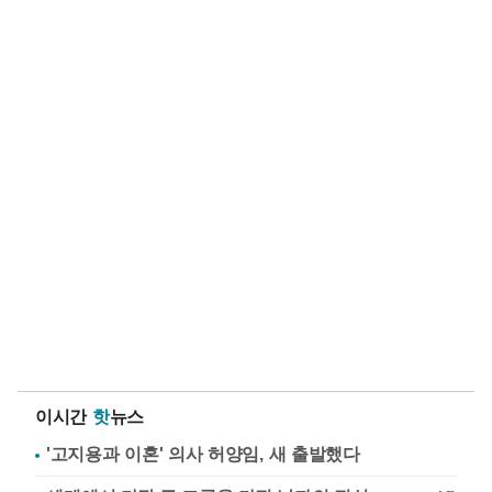
이시간
핫
뉴스
'고지용과 이혼' 의사 허양임, 새 출발했다