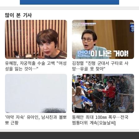
많이 본 기사
유혜정, 자궁적출 수술 고백 "여성
김정렬 "친형 군대서 구타로 사
성을 잃는 것이…"
망…유골 못 찾아"
'마약 자숙' 유아인, 남사친과 볼뽀
동해안 최대 100㎜ 폭우…전국
뽀 근황
찜통더위 계속[오늘날씨]