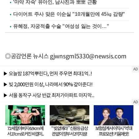
'마약 자숙' 유아인, 남사친과 뽀뽀 근황
다이어트 주사 맞은 이순실 "10개월만에 45㎏ 감량"
유혜정, 자궁적출 수술 "여성성 잃는 것이…"
◎공감언론 뉴시스
gjwnsgml5330@newsis.com