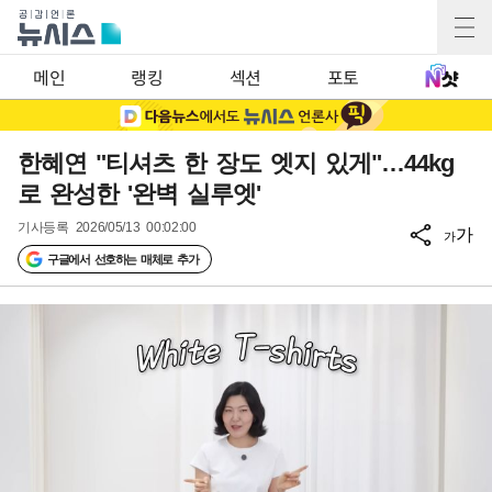
메인
랭킹
섹션
포토
한혜연 "티셔츠 한 장도 엣지 있게"…44kg
로 완성한 '완벽 실루엣'
기사등록
2026/05/13 00:02:00
가
가
구글에서 선호하는 매체로 추가