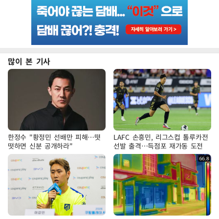
많이 본 기사
한정수 "황정민 선배만 피해…떳
LAFC 손흥민, 리그스컵 톨루카전
떳하면 신분 공개하라"
선발 출격…득점포 재가동 도전