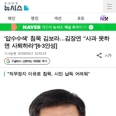
메인
랭킹
섹션
포토
'압수수색' 침묵 김보라…김장연 "사과 못하
면 사퇴하라"[6·3안성]
기사등록
2026/05/12 16:55:24
가
가
구글에서 선호하는 매체로 추가
"직무정지 이유로 침묵, 시민 납득 어려워"