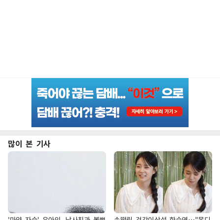
많이 본 기사
'마약 자숙' 유아인, 남사친과 볼뽀
손떨림 건강이상설 한승연…"목디