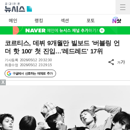
메인
랭킹
섹션
포토
코르티스, 데뷔 9개월만 빌보드 '버블링 언
더 핫 100' 첫 진입…'레드레드' 17위
기사등록
2026/05/12 20:32:30
가
가
최종수정
2026/05/12 23:29:15
구글에서 선호하는 매체로 추가
X