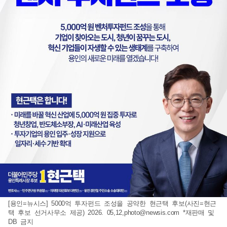
[용인=뉴시스] 5000억 투자펀드 조성을 공약한 현근택 후보(사진=현근
택 후보 선거사무소 제공) 2026. 05,12,
photo@newsis.com
*재판매 및
DB 금지