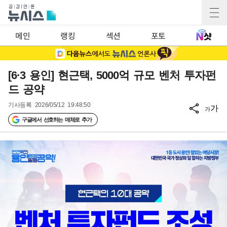
메인
랭킹
섹션
포토
[6·3 용인] 현근택, 5000억 규모 벤처 투자펀
드 공약
기사등록
2026/05/12 19:48:50
가
가
구글에서 선호하는 매체로 추가