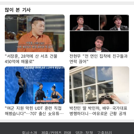
많이 본 기사
"서장훈, 28억에 산 서초 건물
전현무 "전 연인 집착에 친구들과
450억에 매물로"
연락 끊어"
"여군 지원 막힌 UDT 훈련 직접
박찬민 딸 박민하, 배우·국가대표
해봤습니다"…707 출신 女유튜버
병행하더니…여유로운 근황 공개
'완벽 소화'
회사소개
제휴/컨텐츠 판매
약관·정책
고충처리