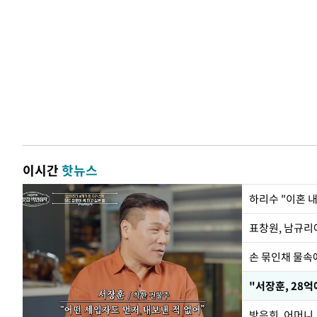
이시간
핫뉴스
하리수 "이혼 
손 묶인채 물속에
"서장훈, 28억
방은희, 어머니 