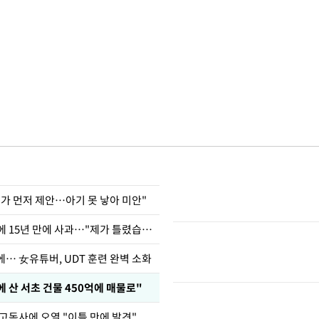
내가 먼저 제안…아기 못 낳아 미안"
표창원, 남규리에 15년 만에 사과…"제가 틀렸습니다"
… 女유튜버, UDT 훈련 완벽 소화
에 산 서초 건물 450억에 매물로"
고독사에 오열 "이틀 만에 발견"