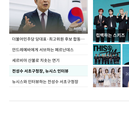
컴백하는 스키즈
이 대통령, 국가
더불어민주당 당대표·최고위원 후보 합동연설회
가 책임지고 치유
안드레예바에게 서브하는 페르난데스
세르비아 산불로 치솟는 연기
전성수 서초구청장, 뉴시스 인터뷰
뉴시스와 인터뷰하는 전성수 서초구청장