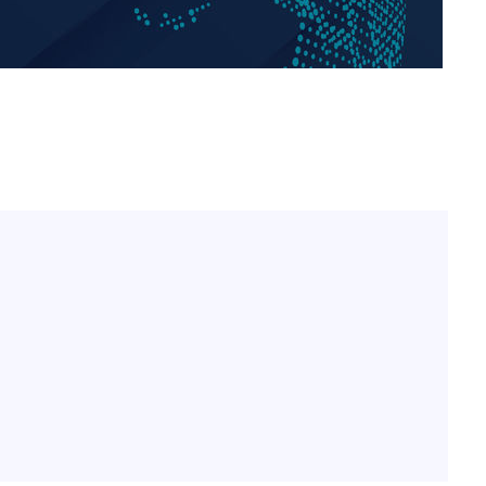
표창원, 남규리에 15년 만
1
사과…"제가 틀렸습니다"
"창 3개 띄워도 답답함 없
2
라', 일주일 써보니
英유명 여배우, 큰 교통사
3
살았다
[속보]뉴욕증시 상승 마감…
4
닥 1.3%↑
오세훈 "용산공원 아파트,
5
학 뒤집는 것"
김도영·곽빈·안현민…오
6
집은 차기 메이저리거
美, 이란 자금 옥죄기 박
7
·환전소 제재