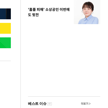
'홈플 피해' 소상공인 이번에
도 뒷전