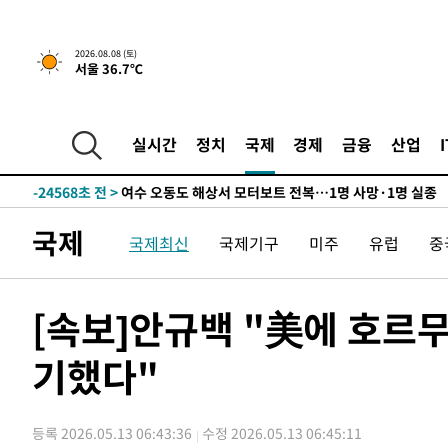
2026.08.08 (토)
서울 36.7℃
32분 전 >
[속보]뉴욕증시 상승 마감…S&P 0.6% 나스닥 1.3%↑
-29948초 전 >
백운산서 80년근 천종산삼 9뿌리 발견…감정가 1.3억원
-27658초 전 >
선재도서 해루질 나섰다 실종 60대, 닷새 만에 숨진 채 발
실시간
정치
국제
경제
금융
산업
-25192초 전 >
남자 농구, 나고야 아시안게임서 '홈팀' 일본과 한일전
-24568초 전 >
여수 오동도 해상서 모터보트 전복…1명 사망·1명 실종
-20795초 전 >
극한폭염 한풀 꺾이지만…'낮 최고 35도' 무더위, 열대야
국제
국제최신
국제기구
미주
유럽
중
주 날씨]
-17813초 전 >
축구협회 "압수수색·성접대 논란 사과…쇄신의 기회로 
-16330초 전 >
[속보]'압수수색·성접대 논란' 축구협회 "실망과 걱정 
송"
-4951초 전 >
'최고 37도' 폭염 지속…강원동해안 최대 150㎜ 비
[속보]안규백 "美에 호르
32분 전 >
[속보]뉴욕증시 상승 마감…S&P 0.6% 나스닥 1.3%↑
기했다"
-29948초 전 >
백운산서 80년근 천종산삼 9뿌리 발견…감정가 1.3억원
-27658초 전 >
선재도서 해루질 나섰다 실종 60대, 닷새 만에 숨진 채 발
-25192초 전 >
남자 농구, 나고야 아시안게임서 '홈팀' 일본과 한일전
등록 2026.05.13 06:43:36
수정 2026.05.13 06:45:11
-24568초 전 >
여수 오동도 해상서 모터보트 전복…1명 사망·1명 실종