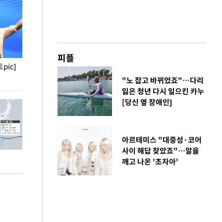
피플
pic]
청와대 일주일
사진으로 보는 
"노 잡고 바뀌었죠"…다리
잃은 청년 다시 일으킨 카누
[당신 옆 장애인]
아르테미스 "대중성·코어
사이 해답 찾았죠"…알을
깨고 나온 '초자아'