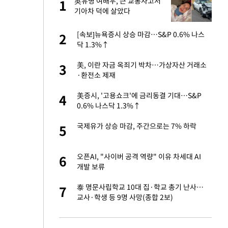
에
英유명 여배우, 큰 교통사고서
1
1
기아차 덕에 살았다
네"…'폴드8 울트
[속보]뉴욕증시 상승 마감…S&P 0.6% 나스
2
2
닥 1.3%↑
고서 기아차 덕에
美, 이란 자금 옥죄기 박차…가상자산 거래소
3
3
·환전소 제재
S&P 0.6% 나스
美증시, '고용쇼크'에 금리동결 기대…S&P
4
4
0.6% 나스닥 1.3%↑
 노무현·문재인 철
국제유가 상승 마감, 주간으로는 7% 하락
5
5
승환·니퍼트가 콕
오픈AI, "사이버 공격 역량" 이유 차세대 AI
6
6
개발 보류
차…가상자산 거래소
泰 명문사립학교 10대 집·학교 총기 난사…
7
7
교사·학생 등 9명 사망(종합 2보)