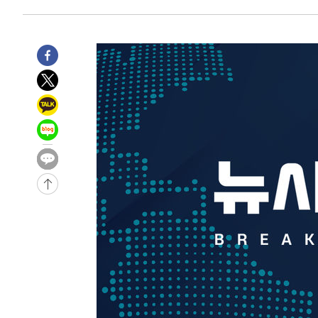
-20795초 전 >
극한폭염 한풀 꺾이지만…'낮 최고 35도' 무더위, 열대야
주 날씨]
-17813초 전 >
축구협회 "압수수색·성접대 논란 사과…쇄신의 기회로 
-16330초 전 >
[속보]'압수수색·성접대 논란' 축구협회 "실망과 걱정 
송"
-4951초 전 >
'최고 37도' 폭염 지속…강원동해안 최대 150㎜ 비
32분 전 >
[속보]뉴욕증시 상승 마감…S&P 0.6% 나스닥 1.3%↑