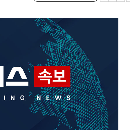
 계속[다음
삼겠다"
안겨드려 죄