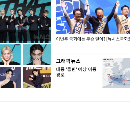
폭력 피해자에 위로·사과…"국가
이번주 국회에는 무슨 일이? [뉴시스국회토
"
그래픽뉴스
태풍 '돌핀' 예상 이동
경로