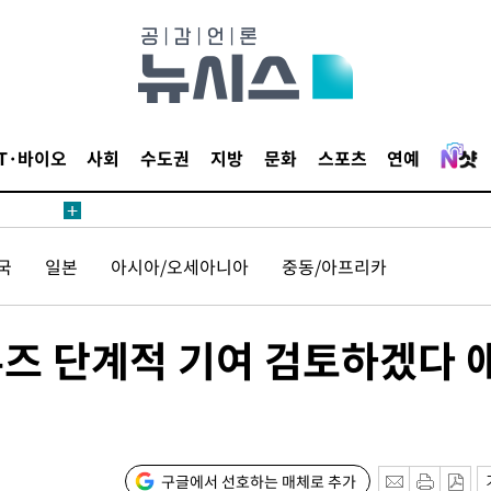
견
IT·바이오
사회
수도권
지방
문화
스포츠
연예
 계속[다음
국
일본
아시아/오세아니아
중동/아프리카
삼겠다"
안겨드려 죄
무즈 단계적 기여 검토하겠다 
견
구글에서 선호하는 매체로 추가