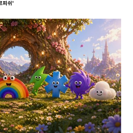
르피쉬'
 절차 개시
액
 사망
 CDC
 압수수색
위 등 9곳
출발
개장
3명은 중
에서 두차