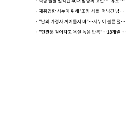
· 직장 불륜 발각된 40대 남성의 고민…"유포 동료 명예훼손·협박죄 고소 가능할까"
· 재취업한 시누이 위해 '조카 셔틀' 떠넘긴 남편…아내 "난 못한다"
· "남의 가정사 끼어들지 마"…시누이 불륜 덮으려는 남편에 억울한 아내
· "현관문 걷어차고 욕설 녹음 반복"…18개월 아기 키우는 집 뒤흔든 '앞집의 비극'