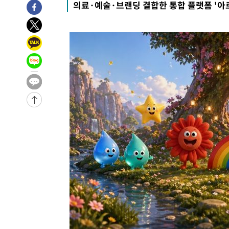
의료·예술·브랜딩 결합한 통합 플랫폼 '아
-30781초 전 >
[속보]국힘 윤리위, '돌려차기 발언' 진종오·서범수 징계
-26106초 전 >
[속보] 7월 중국 수출 23.9%↑ 수입 27.5%↑…무역총
25.3%↑
-23266초 전 >
[속보]'채상병 순직 책임' 임성근, 항소심도 징역 3년
-23132초 전 >
[속보]종합특검, '관저이전 봐주기 감사' 유병호 구속기소
-19732초 전 >
민주 콩고 에볼라환자 4천명 돌파, 4053명 발생 1850명
-18982초 전 >
[속보]'300억원대 사기 혐의' 차가원 대표 구속 송치
-18176초 전 >
"미 전국적 살모네라 식중독 원인은 멕시코산 할라피뇨"--
-16689초 전 >
[속보]경찰·노동부, HL만도 평택사업장 끼임 사망 관련
-16570초 전 >
[속보]합수본, '투표율 허위 입력' 중앙·서울·경기도 선관
압수수색
-16325초 전 >
[속보]원·달러 환율, 오전 9시 1423.8원
-16121초 전 >
[속보]삼성전자·SK하이닉스 동반 강보합…1%대 상승 
-16107초 전 >
[속보]코스닥, 5.95포인트(0.74%) 상승한 807.62개장
-16075초 전 >
[속보]코스피, 6300선 재탈환…1.09% 오른 6365.07 
-13240초 전 >
시리아 다마스쿠스 교외에서 미니버스 폭발.. 14명 부상, 
태
-12538초 전 >
입추에도 극한더위…서울 낮 39도 '폭염중대경보'
-7502초 전 >
이란, 호르무즈서 "적국 목표물들"과 대치로 남부 케슘섬