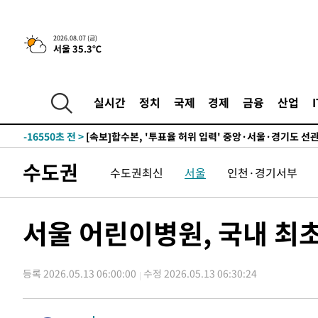
-23112초 전 >
[속보]종합특검, '관저이전 봐주기 감사' 유병호 구속기소
-19712초 전 >
민주 콩고 에볼라환자 4천명 돌파, 4053명 발생 1850명
2026.08.07 (금)
서울 35.3℃
-18962초 전 >
[속보]'300억원대 사기 혐의' 차가원 대표 구속 송치
-18156초 전 >
"미 전국적 살모네라 식중독 원인은 멕시코산 할라피뇨"--
-16669초 전 >
[속보]경찰·노동부, HL만도 평택사업장 끼임 사망 관련
실시간
정치
국제
경제
금융
산업
-16550초 전 >
[속보]합수본, '투표율 허위 입력' 중앙·서울·경기도 선관
압수수색
-16305초 전 >
[속보]원·달러 환율, 오전 9시 1423.8원
-16101초 전 >
[속보]삼성전자·SK하이닉스 동반 강보합…1%대 상승 
수도권
수도권최신
서울
인천·경기서부
-16087초 전 >
[속보]코스닥, 5.95포인트(0.74%) 상승한 807.62개장
-16055초 전 >
[속보]코스피, 6300선 재탈환…1.09% 오른 6365.07 
-13220초 전 >
시리아 다마스쿠스 교외에서 미니버스 폭발.. 14명 부상, 
서울 어린이병원, 국내 최
태
-12518초 전 >
입추에도 극한더위…서울 낮 39도 '폭염중대경보'
-7482초 전 >
이란, 호르무즈서 "적국 목표물들"과 대치로 남부 케슘섬
례 큰 폭발음
등록 2026.05.13 06:00:00
수정 2026.05.13 06:30:24
-6197초 전 >
[속보]美, 폴리실리콘 수입 규제…파생제품 15% 관세, 12
효
-4348초 전 >
[속보]트럼프, 美 원정출산 금지 행정명령 서명
-2048초 전 >
[속보] 뉴욕증시, 일제 하락 마감…나스닥 0.06%↓