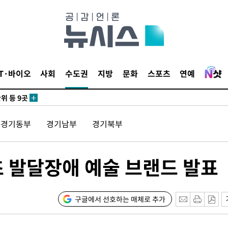
 사망
 CDC
 압수수색
IT·바이오
사회
수도권
지방
문화
스포츠
연예
위 등 9곳
출발
경기동부
경기남부
경기북부
개장
3명은 중
초 발달장애 예술 브랜드 발표
에서 두차
0일 후 발
구글에서 선호하는 매체로 추가