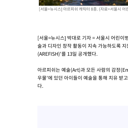
례 큰 폭발음
-6217초 전 >
[속보]美, 폴리실리콘 수입 규제…파생제품 15% 관세, 12
[서울=뉴시스] 아르피쉬 캐릭터 8종. (자료=서울시 어린이
효
-4368초 전 >
[속보]트럼프, 美 원정출산 금지 행정명령 서명
-2068초 전 >
[속보] 뉴욕증시, 일제 하락 마감…나스닥 0.06%↓
[서울=뉴시스] 박대로 기자 = 서울시 어린이
술과 디자인 창작 활동이 지속 가능하도록 지
(AREFISH)'를 13일 공개했다.
아르피쉬는 예술(Art)과 모든 사람의 감정(Em
우물'에 있던 아이들이 예술을 통해 치유 받고
다.