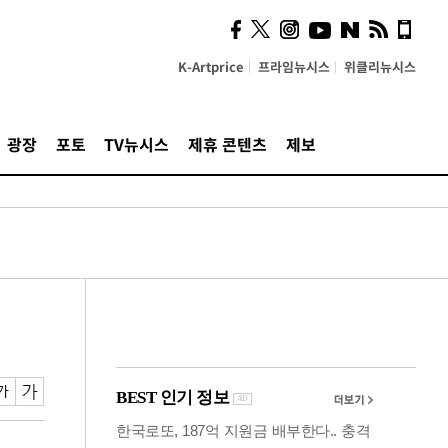
시, 스마트폰 액세서리에
NFC 더했다
K-Artprice
프라임뉴시스
위클리뉴시스
광장
포토
TV뉴시스
제휴 콘텐츠
제보