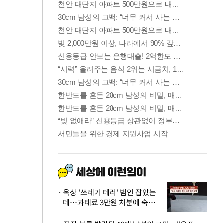
옥상 '쓰레기 테러' 범인 잡았는
데…과태료 3만원 처분에 숙박업
주 허탈