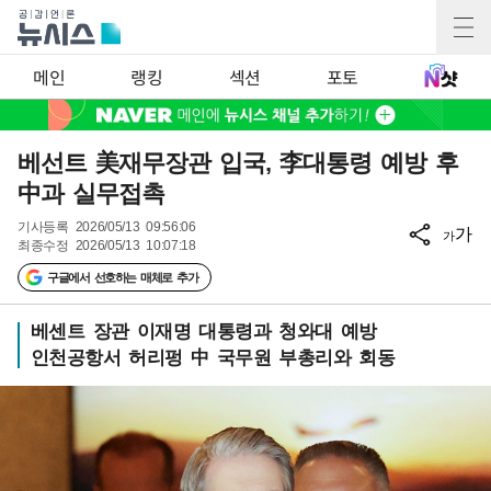
메인
랭킹
섹션
포토
베선트 美재무장관 입국, 李대통령 예방 후
中과 실무접촉
기사등록
2026/05/13 09:56:06
가
가
최종수정
2026/05/13 10:07:18
구글에서 선호하는 매체로 추가
베센트 장관 이재명 대통령과 청와대 예방
인천공항서 허리펑 中 국무원 부총리와 회동