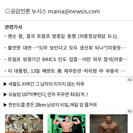
◎공감언론 뉴시스
mania@newsis.com
관련기사
젠슨 황, 결국 트럼프 방중길 동행 [미중정상회담 D-1]
불안한 대만…“도마 보인다고 모두 생선회 되나"[미중정상회담 D-1]
트럼프 방중기간 BRICS 인도 집결…이란 외무 참석[미중정상회담 D-1]
이 대통령, 13일 베센트 美 재무장관·허리펑 中 부총리 각각 접견(종합)