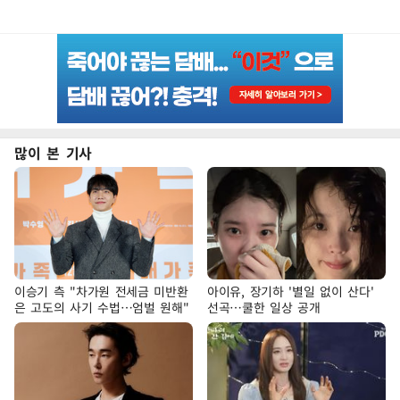
많이 본 기사
이승기 측 "차가원 전세금 미반환
아이유, 장기하 '별일 없이 산다'
은 고도의 사기 수법…엄벌 원해"
선곡…쿨한 일상 공개