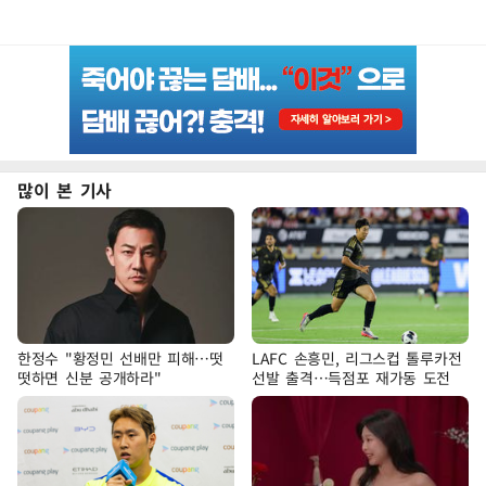
많이 본 기사
한정수 "황정민 선배만 피해…떳
LAFC 손흥민, 리그스컵 톨루카전
떳하면 신분 공개하라"
선발 출격…득점포 재가동 도전