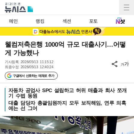
메인
랭킹
섹션
포토
웰컴저축은행 1000억 규모 대출사기…어떻
게 가능했나
기사등록
2026/05/13 11:15:12
가
가
최종수정
2026/05/13 12:40:24
구글에서 선호하는 매체로 추가
자동차 공업사 SPC 설립하고 허위 매출과 회사 쪼개
기 수법 동원
대출 담당자 총괄임원까지 모두 보직해임, 연루 의혹
에는 선 그어