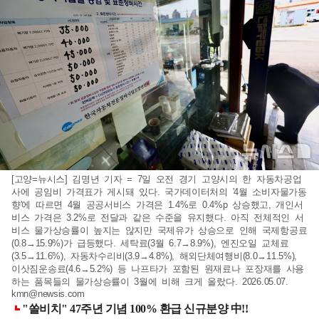
[고양=뉴시스] 김명년 기자 = 7일 오전 경기 고양시의 한 자동차공업
사에 공임비 가격표가 게시돼 있다. 국가데이터처의 '4월 소비자물가동
향'에 따르면 4월 공공서비스 가격은 1.4%로 0.4%p 상승했고, 개인서
비스 가격은 3.2%로 전달과 같은 수준을 유지했다. 아직 전체적인 서
비스 물가상승률이 높지는 않지만 국제유가 상승으로 인해 국제항공료
(0.8→15.9%)가 급등했다. 세탁료(3월 6.7→8.9%), 엔진오일 교체료
(3.5→11.6%), 자동차수리비(3.9→4.8%), 해외단체여행비(8.0→11.5%),
이삿짐운송료(4.6→5.2%) 등 나프타가 포함된 원재료나 포장재를 사용
하는 품목들의 물가상승률이 3월에 비해 크게 올랐다. 2026.05.07.
kmn@newsis.com