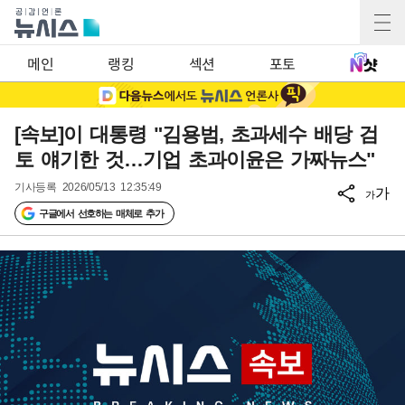
메인
랭킹
섹션
포토
[속보]이 대통령 "김용범, 초과세수 배당 검
토 얘기한 것…기업 초과이윤은 가짜뉴스"
기사등록
2026/05/13 12:35:49
가
가
구글에서 선호하는 매체로 추가