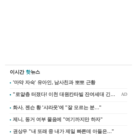
이시간
핫
뉴스
'마약 자숙' 유아인, 남사친과 뽀뽀 근황
화사, 젠슨 황 '샤라웃'에 "잘 모르는 분…"
제니, 동거 여부 물음에 "여기까지만 하자"
권상우 "내 또래 중 내가 제일 빠른데 아들은…"