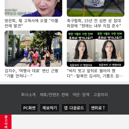
방은희, 母 고독사에 오열 "이틀
축구협회, 15년 전 심판 성 접대
만에 발견"
파문에 "현재는 내부 지침 준수"
김지수, '여행사 대표' 변신 근황
"바지 벗고 앞뒤로 돌아야 했
"가볼 만하니…"
다"…탈북민 김서아, 기쁨조 검사
수치심 회상
회사소개
제휴/컨텐츠 판매
약관·정책
고충처리
PC화면
제보하기
앱 다운로드
맨위로↑
광
COPYRIGHTⓒ
NEWSIS
ALL RIGHTS RESERVED.
고
삭
제