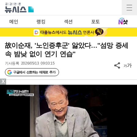
메인
랭킹
섹션
포토
故이순재, '노인증후군' 앓았다…"섬망 증세
속 밤낮 없이 연기 연습"
기사등록
2026/05/13 09:03:15
가
가
구글에서 선호하는 매체로 추가
X