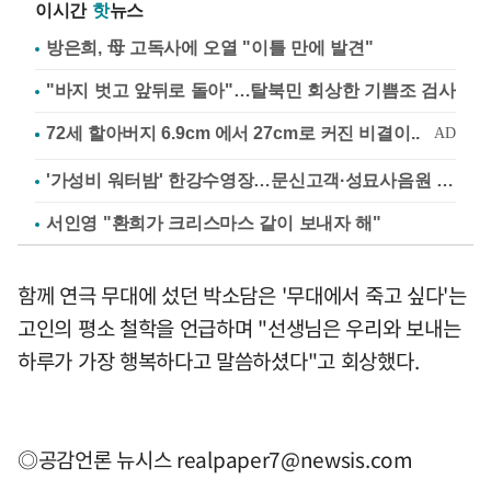
이시간
핫
뉴스
방은희, 母 고독사에 오열 "이틀 만에 발견"
"바지 벗고 앞뒤로 돌아"…탈북민 회상한 기쁨조 검사
'가성비 워터밤' 한강수영장…문신고객·성묘사음원 민원
서인영 "환희가 크리스마스 같이 보내자 해"
함께 연극 무대에 섰던 박소담은 '무대에서 죽고 싶다'는
고인의 평소 철학을 언급하며 "선생님은 우리와 보내는
하루가 가장 행복하다고 말씀하셨다"고 회상했다.
◎공감언론 뉴시스
realpaper7@newsis.com