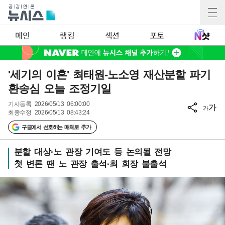
메인
랭킹
섹션
포토
'세기의 이혼' 최태원-노소영 재산분할 파기
환송심 오늘 조정기일
기사등록
2026/05/13 06:00:00
가
가
최종수정
2026/05/13 08:43:24
구글에서 선호하는 매체로 추가
분할 대상·노 관장 기여도 등 논의될 전망
첫 변론 땐 노 관장 출석·최 회장 불출석