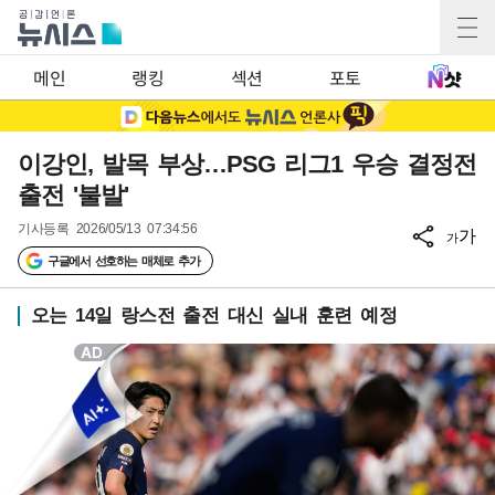
메인
랭킹
섹션
포토
이강인, 발목 부상…PSG 리그1 우승 결정전
출전 '불발'
기사등록
2026/05/13 07:34:56
가
가
구글에서 선호하는 매체로 추가
오는 14일 랑스전 출전 대신 실내 훈련 예정