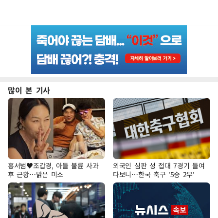
많이 본 기사
홍서범♥조갑경, 아들 불륜 사과
외국인 심판 성 접대 7경기 들여
후 근황…밝은 미소
다보니…한국 축구 '5승 2무'