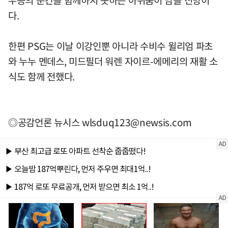
우승의 순간을 함께하지 못하는 아쉬움이 남을 전망이
다.
한편 PSG는 이날 이강인뿐 아니라 수비수 윌리엄 파초
와 누누 멘데스, 미드필더 워렌 자이르-에메리의 재활 소
식도 함께 전했다.
◎공감언론 뉴시스
wlsduq123@newsis.com