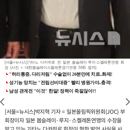
[서울=뉴시스]기타노 다카히로 전 일본 봅슬레이·루지·스켈레톤연맹 회
장 (사진 = 대한봅슬레이스켈레톤경기연맹 SNS 캡처)
[서울=뉴시스]박지혁 기자 = 일본올림픽위원회(JOC) 부
회장이자 일본 봅슬레이·루지·스켈레톤연맹의 수장을
맡고 있는 기타노 다카히로 회장이 혐한 발언 사실을 사