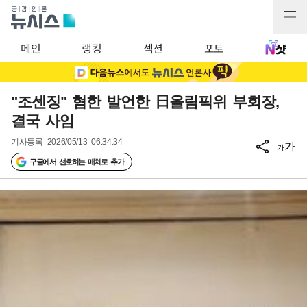
메인
랭킹
섹션
포토
"조센징" 혐한 발언한 日올림픽위 부회장,
결국 사임
기사등록
2026/05/13 06:34:34
가
가
구글에서 선호하는 매체로 추가