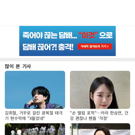
많이 본 기사
김희철, 거꾸로 걸린 광복절 태극
"손 떨림 포착"…카라 한승연, 건
기 현수막에 "X돌았네"
강 괜찮나 팬들 '걱정'