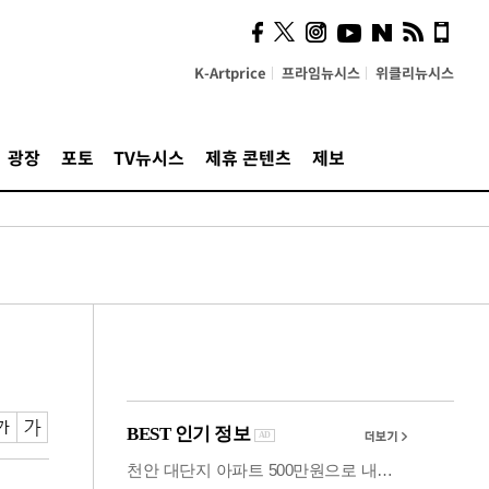
시, 스마트폰 액세서리에
NFC 더했다
K-Artprice
프라임뉴시스
위클리뉴시스
광장
포토
TV뉴시스
제휴 콘텐츠
제보