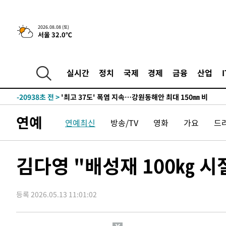
2026.08.08 (토)
서울 32.0℃
실시간
정치
국제
경제
금융
산업
-14064초 전 >
[속보]뉴욕증시 상승 마감…S&P 0.6% 나스닥 1.3%↑
-20938초 전 >
'최고 37도' 폭염 지속…강원동해안 최대 150㎜ 비
-14064초 전 >
[속보]뉴욕증시 상승 마감…S&P 0.6% 나스닥 1.3%↑
연예
연예최신
방송/TV
영화
가요
드
-20938초 전 >
'최고 37도' 폭염 지속…강원동해안 최대 150㎜ 비
-14064초 전 >
[속보]뉴욕증시 상승 마감…S&P 0.6% 나스닥 1.3%↑
김다영 "배성재 100㎏ 시
등록 2026.05.13 11:01:02