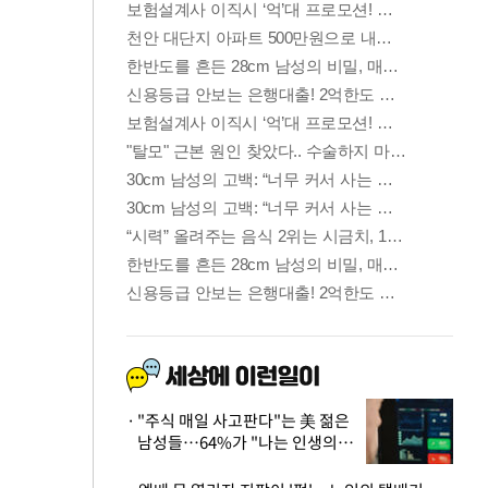
"주식 매일 사고판다"는 美 젊은
남성들…64%가 "나는 인생의
패배자“