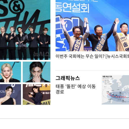
폭력 피해자에 위로·사과…"국가
이번주 국회에는 무슨 일이? [뉴시스국회토
"
그래픽뉴스
태풍 '돌핀' 예상 이동
경로