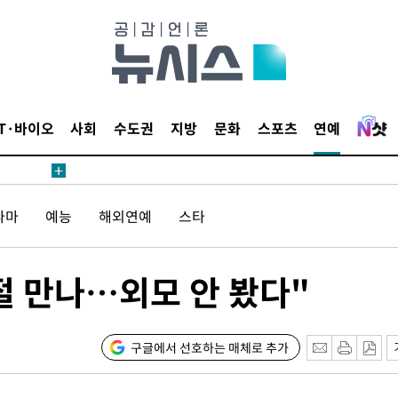
IT·바이오
사회
수도권
지방
문화
스포츠
연예
라마
예능
해외연예
스타
절 만나…외모 안 봤다"
구글에서 선호하는 매체로 추가