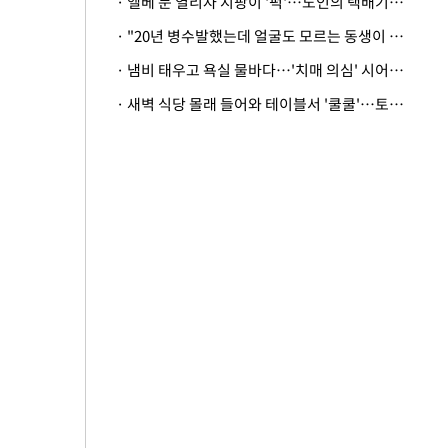
· 엘베 문 열리자 지팡이 '퍽'…노인의 택배기사 폭행 이유
· "20년 병수발했는데 얼굴도 모르는 동생이 유산 절반을"…배다른 형제 상속권 있을까
· 냄비 태우고 욕실 물바다…'치매 의심' 시어머니 검사 권유했다가 '날벼락'
· 새벽 식당 몰래 들어와 테이블서 '쿨쿨'…토사물 남기고 사라진 남성