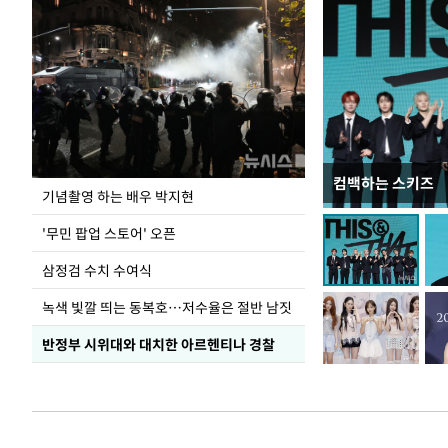
컴백하는 스키즈
이 대통령, 국가
기념촬영 하는 배우 박지현
가 책임지고 치유
'무민 팝업 스토어' 오픈
삼정검 수치 수여식
녹색 빛깔 띄는 동복호…저수율은 절반 남짓
반정부 시위대와 대치한 아르헨티나 경찰