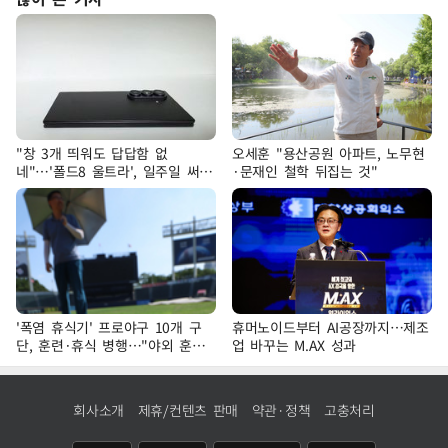
"창 3개 띄워도 답답함 없
오세훈 "용산공원 아파트, 노무현
네"…'폴드8 울트라', 일주일 써보
·문재인 철학 뒤집는 것"
니
'폭염 휴식기' 프로야구 10개 구
휴머노이드부터 AI공장까지…제조
단, 훈련·휴식 병행…"야외 훈련
업 바꾸는 M.AX 성과
해도 안전 최우선"
회사소개
제휴/컨텐츠 판매
약관·정책
고충처리