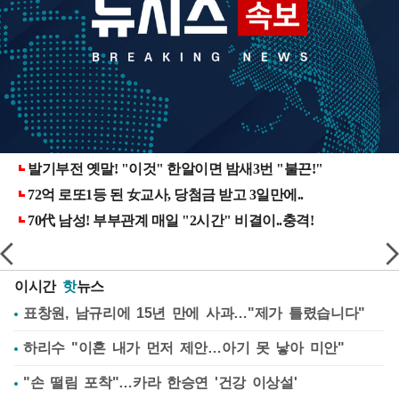
이시간
핫
뉴스
표창원, 남규리에 15년 만에 사과…"제가 틀렸습니다"
하리수 "이혼 내가 먼저 제안…아기 못 낳아 미안"
"손 떨림 포착"…카라 한승연 '건강 이상설'