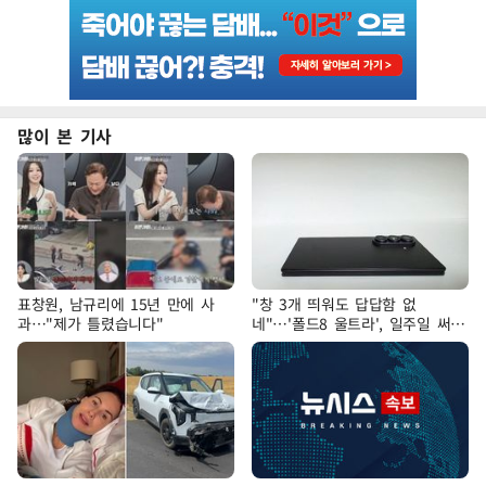
많이 본 기사
표창원, 남규리에 15년 만에 사
"창 3개 띄워도 답답함 없
과…"제가 틀렸습니다"
네"…'폴드8 울트라', 일주일 써보
니