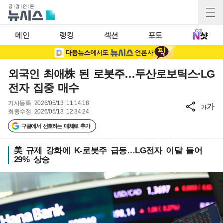
메인
랭킹
섹션
포토
외국인 최애株 된 로봇주…두산로보틱스·LG
전자 집중 매수
기사등록
2026/05/13 11:14:18
가
가
최종수정
2026/05/13 12:34:24
구글에서 선호하는 매체로 추가
美 규제 강화에 K-로봇주 급등…LG전자 이달 들어
29% 상승