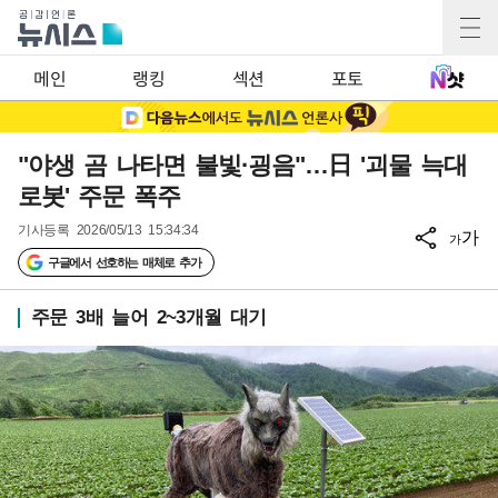
메인
랭킹
섹션
포토
"야생 곰 나타면 불빛·굉음"…日 '괴물 늑대
로봇' 주문 폭주
기사등록
2026/05/13 15:34:34
가
가
구글에서 선호하는 매체로 추가
주문 3배 늘어 2~3개월 대기