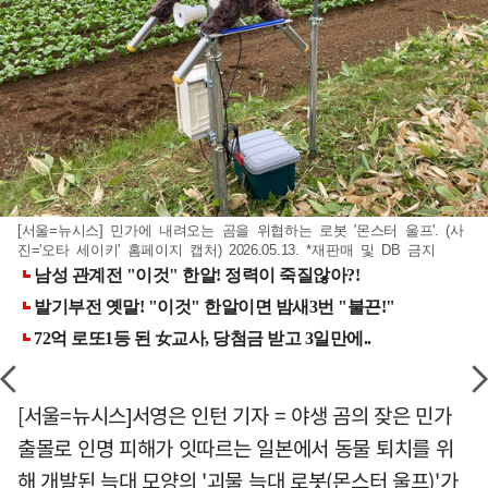
[서울=뉴시스] 민가에 내려오는 곰을 위협하는 로봇 '몬스터 울프'. (사
진='오타 세이키' 홈페이지 캡처) 2026.05.13. *재판매 및 DB 금지
[서울=뉴시스]서영은 인턴 기자 = 야생 곰의 잦은 민가
출몰로 인명 피해가 잇따르는 일본에서 동물 퇴치를 위
해 개발된 늑대 모양의 '괴물 늑대 로봇(몬스터 울프)'가