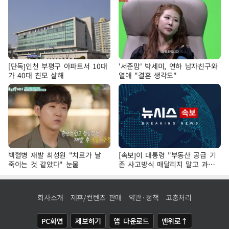
[단독]인천 부평구 아파트서 10대
'서준맘' 박세미, 연하 남자친구와
가 40대 친모 살해
열애 "결혼 생각도"
백혈병 재발 최성원 "치료가 날
[속보]이 대통령 "부동산 공급 기
죽이는 것 같았다" 눈물
존 사고방식 매달리지 말고 과감
히 실천"
회사소개
제휴/컨텐츠 판매
약관·정책
고충처리
PC화면
제보하기
앱 다운로드
맨위로↑