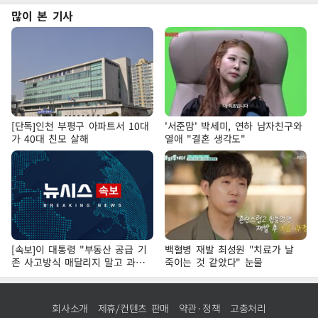
많이 본 기사
[단독]인천 부평구 아파트서 10대
'서준맘' 박세미, 연하 남자친구와
가 40대 친모 살해
열애 "결혼 생각도"
[속보]이 대통령 "부동산 공급 기
백혈병 재발 최성원 "치료가 날
존 사고방식 매달리지 말고 과감
죽이는 것 같았다" 눈물
히 실천"
회사소개
제휴/컨텐츠 판매
약관·정책
고충처리