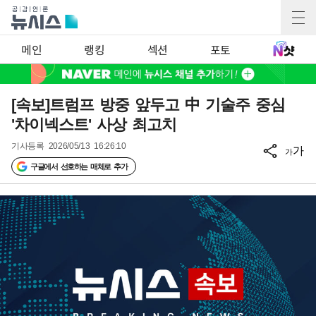
메인
랭킹
섹션
포토
[속보]트럼프 방중 앞두고 中 기술주 중심
'차이넥스트' 사상 최고치
기사등록
2026/05/13 16:26:10
가
가
구글에서 선호하는 매체로 추가