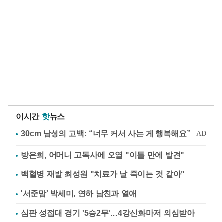
이시간
핫
뉴스
방은희, 어머니 고독사에 오열 "이틀 만에 발견"
백혈병 재발 최성원 "치료가 날 죽이는 것 같아"
'서준맘' 박세미, 연하 남친과 열애
심판 성접대 경기 '5승2무'…4강신화마저 의심받아