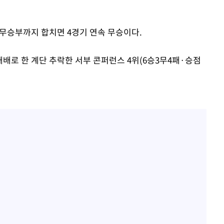
2 무승부까지 합치면 4경기 연속 무승이다.
패배로 한 계단 추락한 서부 콘퍼런스 4위(6승3무4패·승점