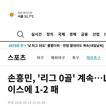
-24103초 전 >
경찰, '홍명보는 2순위' 결론냈던 스포츠윤리센터도 압
-9699초 전 >
[속보]합참 "北 발사체는 단거리탄도미사일…감시·경계태
2026.08.07 (금)
서울 31.7℃
-9447초 전 >
日방위성, 北이 동해로 쏜 발사체는 탄도미사일 가능성
-7877초 전 >
[속보] SKT, 에이닷 서비스 장애 발생…"원인 파악 중"
-7283초 전 >
[속보]합참 "북, 동해상으로 미상 발사체 발사"
실시간
정치
국제
경제
금융
산업
-6679초 전 >
'낮 최고 39도' 불볕더위…한밤 열대야도 계속[내일날씨]
-6638초 전 >
[속보]7~9일 프로야구 3연전도 폭염 취소…11일 재개
-6300초 전 >
"韓 외환시장 개입 관측 배경엔 美의 대한국 무역적자 있어
스포츠
야구
해외야구
축구
해외축구
-6127초 전 >
'월드컵 탈락 후폭풍' 축구협회…초유의 압수수색에 '충격
-5967초 전 >
서울 낮 37.9도, 올여름 최고치 경신…영등포 순간 '40도'
-5529초 전 >
[속보]종합특검, 대검 추가 압수수색…내란 중요임무종사 
손흥민, '리그 0골' 계속…
-1624초 전 >
[속보]코스닥, 800p 회복…0.26% 오른 801.67 마감
이스에 1-2 패
-1554초 전 >
[속보]코스피, 301.88포인트(4.58%) 내린 6296.38 마감
-1419초 전 >
[속보]원·달러 환율, 0.7원 내린 1423.8원 마감
16분 전 >
"여기 떨어졌다"…다누리, 스페이스X 로켓 달 충돌 흔적 포착
등록 2026.05.14 11:41:44
1시간 전 >
손흥민, 5경기 연속골 실패…LAFC는 승부차기 끝 과달라하라