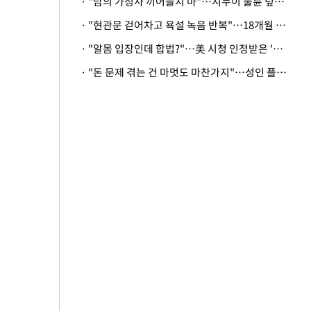
· "남의 가정사 끼어들지 마"…시누이 불륜 덮으려는 남편에 억울한 아내
· "현관문 걷어차고 욕설 녹음 반복"…18개월 아기 키우는 집 뒤흔든 '앞집의 비극'
· "알몸 입장인데 합법?"…美 시청 인정받은 '누드' 레스토랑 화제
· "돈 문제 겪는 건 마멋도 마찬가지"…성인 플랫폼에 등장한 뜻밖의 스타