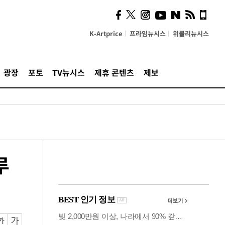
의견, 국토부·LH에 충실히
전달할 것"
K-Artprice
프라임뉴시스
위클리뉴시스
광장
포토
TV뉴시스
제휴 콘텐츠
제보
루