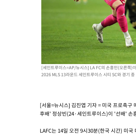
-1574초 전 >
[속보]코스피, 301.88포인트(4.58%) 내린 6296.38 마감
-1439초 전 >
[속보]원·달러 환율, 0.7원 내린 1423.8원 마감
16분 전 >
"여기 떨어졌다"…다누리, 스페이스X 로켓 달 충돌 흔적 포착
1시간 전 >
손흥민, 5경기 연속골 실패…LAFC는 승부차기 끝 과달라하라
3시간 전 >
내일까지 39도 '펄펄'…기상청 "태풍 지나며 폭염 잠시 꺾인
[세인트루이스=AP/뉴시스] LA FC의 손흥민(오른쪽
2026 MLS 13라운드 세인트루이스 시티 SC와 경기 중 공
[서울=뉴시스] 김진엽 기자 = 미국 프로축
후배' 정상빈(24·세인트루이스)이 '선배' 손
LAFC는 14일 오전 9시30분(한국 시간)