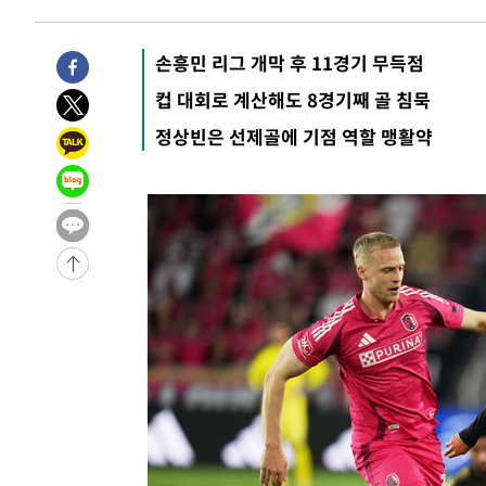
3시간 전 >
내일까지 39도 '펄펄'…기상청 "태풍 지나며 폭염 잠시 꺾인
-27209초 전 >
'월드컵 탈락 후폭풍' 축구협회…11시간 걸린 초유의 압
손흥민 리그 개막 후 11경기 무득점
합)
-26645초 전 >
[속보] 뉴욕증시, 혼조 출발…나스닥 0.3%↓, 다우 0.1
컵 대회로 계산해도 8경기째 골 침묵
-25438초 전 >
축구협회, 15년 전 심판 성 접대 파문에 "현재는 내부 지
정상빈은 선제골에 기점 역할 맹활약
-24123초 전 >
경찰, '홍명보는 2순위' 결론냈던 스포츠윤리센터도 압
-9719초 전 >
[속보]합참 "北 발사체는 단거리탄도미사일…감시·경계태
-9467초 전 >
日방위성, 北이 동해로 쏜 발사체는 탄도미사일 가능성
-7897초 전 >
[속보] SKT, 에이닷 서비스 장애 발생…"원인 파악 중"
-7303초 전 >
[속보]합참 "북, 동해상으로 미상 발사체 발사"
-6699초 전 >
'낮 최고 39도' 불볕더위…한밤 열대야도 계속[내일날씨]
-6658초 전 >
[속보]7~9일 프로야구 3연전도 폭염 취소…11일 재개
-6320초 전 >
"韓 외환시장 개입 관측 배경엔 美의 대한국 무역적자 있어
-6147초 전 >
'월드컵 탈락 후폭풍' 축구협회…초유의 압수수색에 '충격
-5987초 전 >
서울 낮 37.9도, 올여름 최고치 경신…영등포 순간 '40도'
-5549초 전 >
[속보]종합특검, 대검 추가 압수수색…내란 중요임무종사 
-1644초 전 >
[속보]코스닥, 800p 회복…0.26% 오른 801.67 마감