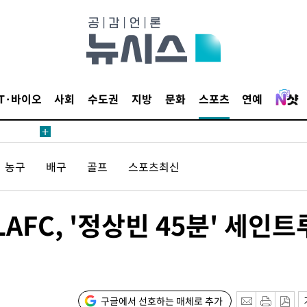
수수색
세 강화"
IT·바이오
사회
수도권
지방
문화
스포츠
연예
"
농구
배구
골프
스포츠최신
·당황'
혐의
LAFC, '정상빈 45분' 세인트
구글에서 선호하는 매체로 추가
 격파