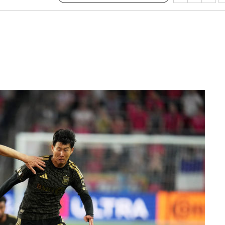
다"
수수색(종
4%↑
침 준수"
수수색
세 강화"
"
·당황'
혐의