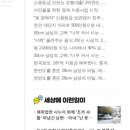
재취업한 시누이 위해 '조카 셔
틀' 떠넘긴 남편…아내 "난 못한
다"