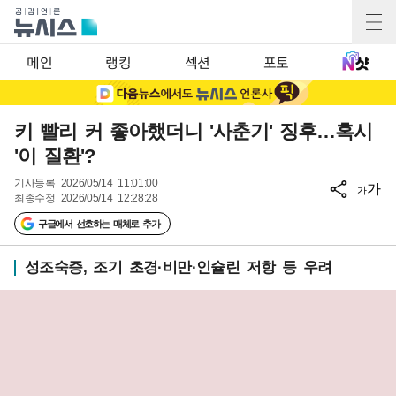
메인
랭킹
섹션
포토
키 빨리 커 좋아했더니 '사춘기' 징후…혹시
'이 질환'?
기사등록
2026/05/14 11:01:00
가
가
최종수정
2026/05/14 12:28:28
구글에서 선호하는 매체로 추가
성조숙증, 조기 초경·비만·인슐린 저항 등 우려