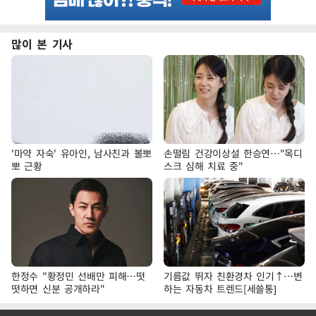
많이 본 기사
'마약 자숙' 유아인, 남사친과 볼뽀
손떨림 건강이상설 한승연…"목디
뽀 근황
스크 심해 치료 중"
한정수 "황정민 선배만 피해…떳
기름값 뛰자 친환경차 인기↑…변
떳하면 신분 공개하라"
하는 자동차 트렌드[세쓸통]