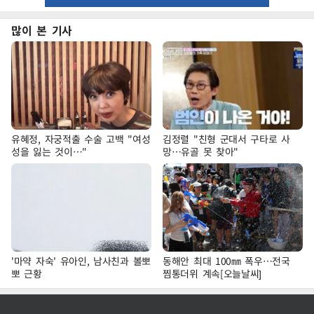
많이 본 기사
유혜정, 자궁적출 수술 고백 "여성
김정렬 "친형 군대서 구타로 사
성을 잃는 것이…"
망…유골 못 찾아"
'마약 자숙' 유아인, 남사친과 볼뽀
동해안 최대 100㎜ 폭우…전국
뽀 근황
찜통더위 계속[오늘날씨]