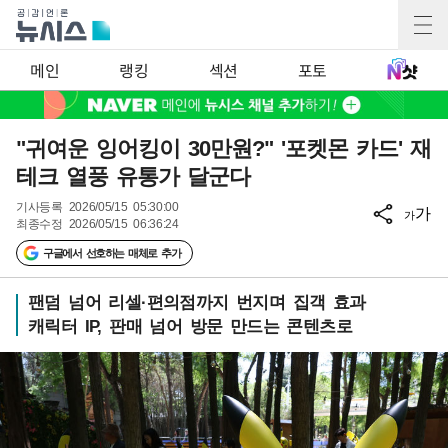
메인
랭킹
섹션
포토
"귀여운 잉어킹이 30만원?" '포켓몬 카드' 재
테크 열풍 유통가 달군다
기사등록
2026/05/15 05:30:00
가
가
최종수정
2026/05/15 06:36:24
구글에서 선호하는 매체로 추가
팬덤 넘어 리셀·편의점까지 번지며 집객 효과
캐릭터 IP, 판매 넘어 방문 만드는 콘텐츠로