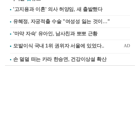
'고지용과 이혼' 의사 허양임, 새 출발했다
유혜정, 자궁적출 수술 "여성성 잃는 것이…"
'마약 자숙' 유아인, 남사친과 뽀뽀 근황
손 덜덜 떠는 카라 한승연, 건강이상설 확산