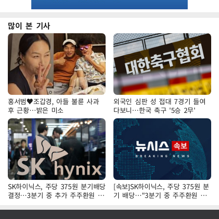
많이 본 기사
홍서범♥조갑경, 아들 불륜 사과
외국인 심판 성 접대 7경기 들여
후 근황…밝은 미소
다보니…한국 축구 '5승 2무'
SK하이닉스, 주당 375원 분기배당
[속보]SK하이닉스, 주당 375원 분
결정…3분기 중 추가 주주환원 발
기 배당…"3분기 중 주주환원 방
표
안 확정"