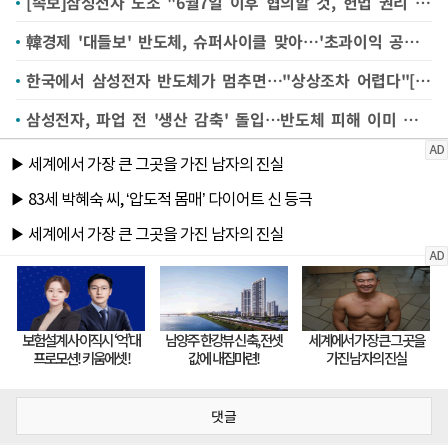
[속보]삼성전자 노조 "6월7일 이후 협의할 것, 헌법 권리 이행" 사측 대화 제안 사실상 거부
韓경제 '대들보' 반도체, 슈퍼사이클 맞아…'초과이익 공유' 논쟁 불붙어 [한국에 무슨 일이②]
한국에서 삼성전자 반도체가 멈추면…"상상조차 어렵다"[한국에 무슨 일이①]
삼성전자, 파업 전 '생산 감축' 돌입…반도체 피해 이미 시작
댓글