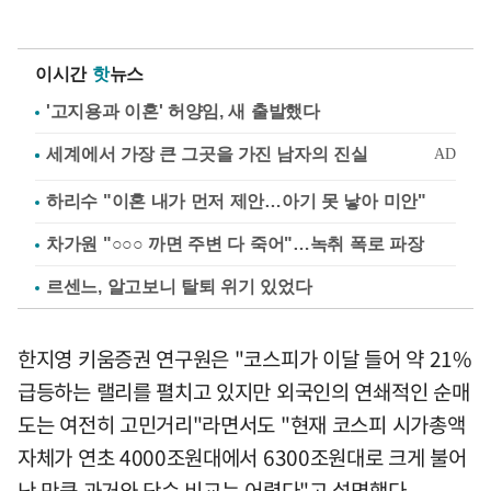
이시간
핫
뉴스
'고지용과 이혼' 허양임, 새 출발했다
하리수 "이혼 내가 먼저 제안…아기 못 낳아 미안"
차가원 "○○○ 까면 주변 다 죽어"…녹취 폭로 파장
르센느, 알고보니 탈퇴 위기 있었다
한지영 키움증권 연구원은 "코스피가 이달 들어 약 21%
급등하는 랠리를 펼치고 있지만 외국인의 연쇄적인 순매
도는 여전히 고민거리"라면서도 "현재 코스피 시가총액
자체가 연초 4000조원대에서 6300조원대로 크게 불어
난 만큼 과거와 단순 비교는 어렵다"고 설명했다.