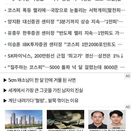
코스피 폭등 랠리에…국장으로 눈돌리는 서학개미[팔천피 시대]
양지환 대신증권 센터장 "3분기까지 상승 지속…'1만피'도 충분"[팔천피 시대]
유종우 한투증권 센터장 "반도체 랠리 지속…1만피도 가능"[팔천피 시대]
이승훈 IBK투자증권 센터장 "코스피 1만2000포인트도 가능"[팔천피 시대]
SK하이닉스, 200만원선 근접 '최고가' 경신…삼전은 1%↓
"질주하는 코스피"…5000 돌파 넉 달 걸렸는데 8000은 7거래일만[팔천피 시대]