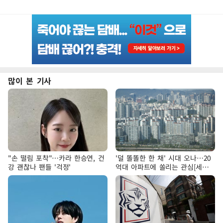
많이 본 기사
"손 떨림 포착"…카라 한승연, 건
'덜 똘똘한 한 채' 시대 오나…20
강 괜찮나 팬들 '걱정'
억대 아파트에 쏠리는 관심[세제
개편, 그 이후②]