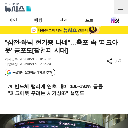
메인
랭킹
섹션
포토
"삼전·하닉 현기증 나네"…축포 속 '피크아
웃' 공포도[팔천피 시대]
기사등록
2026/05/15 10:57:13
가
가
최종수정
2026/05/15 12:36:24
구글에서 선호하는 매체로 추가
AI 반도체 랠리에 연초 대비 100~190% 급등
"피크아웃 우려는 시기상조" 설명도