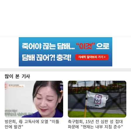
많이 본 기사
방은희, 母 고독사에 오열 "이틀
축구협회, 15년 전 심판 성 접대
만에 발견"
파문에 "현재는 내부 지침 준수"