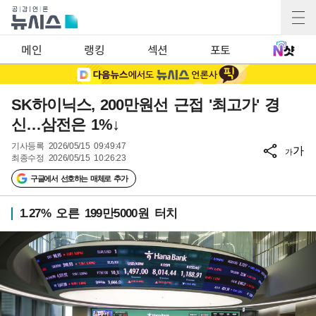
메인
랭킹
섹션
포토
SK하이닉스, 200만원선 근접 '최고가' 경
신…삼전은 1%↓
기사등록
2026/05/15 09:49:47
가
가
최종수정
2026/05/15 10:26:23
구글에서 선호하는 매체로 추가
1.27% 오른 199만5000원 터치