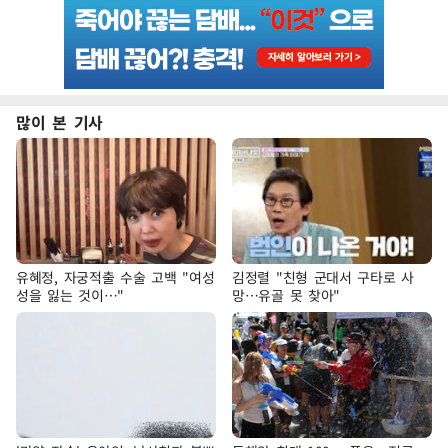
많이 본 기사
유혜정, 자궁적출 수술 고백 "여성
김정렬 "친형 군대서 구타로 사
성을 잃는 것이…"
망…유골 못 찾아"