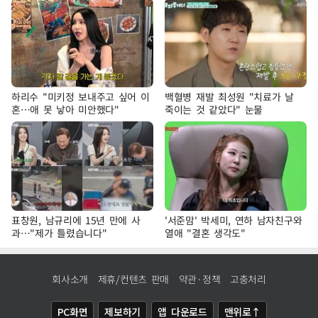
하리수 "미키정 보내주고 싶어 이
백혈병 재발 최성원 "치료가 날
혼…애 못 낳아 미안했다"
죽이는 것 같았다" 눈물
표창원, 남규리에 15년 만에 사
'서준맘' 박세미, 연하 남자친구와
과…"제가 틀렸습니다"
열애 "결혼 생각도"
회사소개
제휴/컨텐츠 판매
약관·정책
고충처리
PC화면
제보하기
앱 다운로드
맨위로↑