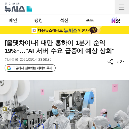
메인
랭킹
섹션
포토
[올댓차이나] 대만 훙하이 1분기 순익
19%↑…"AI 서버 수요 급증에 예상 상회"
기사등록
2026/05/14 23:58:35
가
가
구글에서 선호하는 매체로 추가