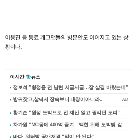
이용진 등 동료 개그맨들의 병문안도 이어지고 있는 상
황이다.
이시간
핫
뉴스
정보석 "황정음 전 남편 서글서글…잘 살길 바랐는데"
황기순 "원정 도박으로 전 재산 잃고 필리핀 도피"
차가원 "MC몽에 400억 뜯겨…백현 위해 도박빚 갚아줘"
바다, 워터밤 공개저격 "말이 안 된다"