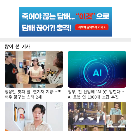
많이 본 기사
정웅인 첫째 딸, 연기자 지망…또
정부, 전 산업에 'AI 옷' 입힌다…
배우 꿈꾸는 스타 2세
AI 로봇 연 1000대 보급 추진