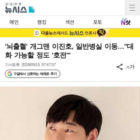
메인
랭킹
섹션
포토
'뇌출혈' 개그맨 이진호, 일반병실 이동…"대
화 가능할 정도 '호전'"
기사등록
2026/05/15 07:47:37
가
가
구글에서 선호하는 매체로 추가