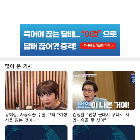
많이 본 기사
유혜정, 자궁적출 수술 고백 "여성
김정렬 "친형 군대서 구타로 사
성을 잃는 것이…"
망…유골 못 찾아"