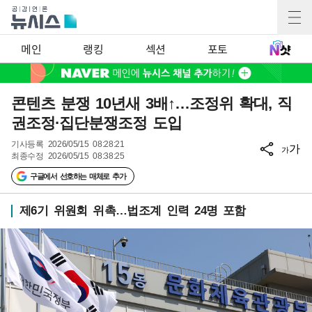
메인
랭킹
섹션
포토
콘텐츠 분쟁 10년새 3배↑…조정위 확대, 직
권조정·집단분쟁조정 도입
기사등록
2026/05/15 08:28:21
가
가
최종수정
2026/05/15 08:38:25
구글에서 선호하는 매체로 추가
제6기 위원회 위촉…법조계 인력 24명 포함