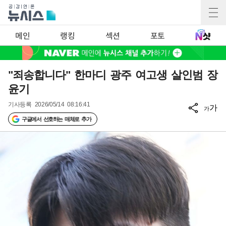
메인
랭킹
섹션
포토
"죄송합니다" 한마디 광주 여고생 살인범 장
윤기
기사등록
2026/05/14 08:16:41
가
가
구글에서 선호하는 매체로 추가