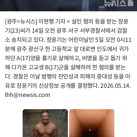
[광주=뉴시스] 이현행 기자 = 살인 혐의 등을 받는 장윤
기(23)씨가 14일 오전 광주 서구 서부경찰서에서 검찰
소 송치되고 있다. 장윤기는 어린이날인 5일 오전 0시11
분께 광주 광산구 한 고등학교 앞 대로변 인도에서 귀가
하던 A(17)양을 흉기로 살해하고, 비명을 듣고 돕기 위
해 다가온 고교생 B(17)군을 살해하려 한 혐의를 받는
다. 경찰은 이날 범행의 잔인성과 피해의 중대성 등을 이
유로 장윤기의 신상정보 공개를 결정했다. 2026.05.14.
lhh@newsis.com