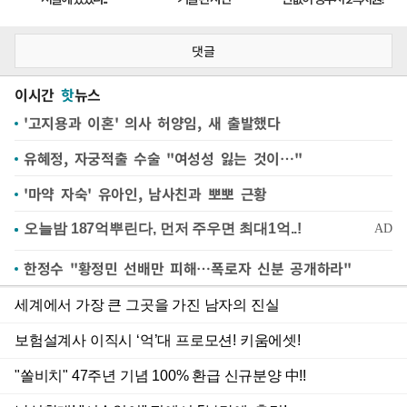
댓글
이시간
핫
뉴스
'고지용과 이혼' 의사 허양임, 새 출발했다
유혜정, 자궁적출 수술 "여성성 잃는 것이…"
'마약 자숙' 유아인, 남사친과 뽀뽀 근황
한정수 "황정민 선배만 피해…폭로자 신분 공개하라"