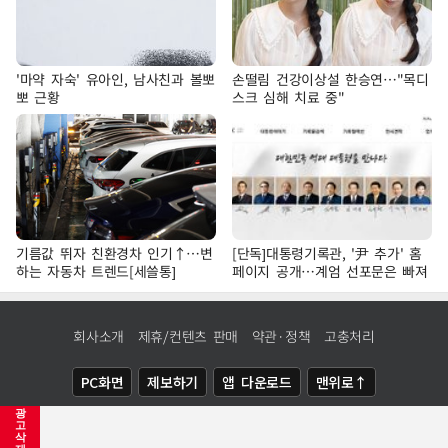
'마약 자숙' 유아인, 남사친과 볼뽀
손떨림 건강이상설 한승연…"목디
뽀 근황
스크 심해 치료 중"
기름값 뛰자 친환경차 인기↑…변
[단독]대통령기록관, '尹 추가' 홈
하는 자동차 트렌드[세쓸통]
페이지 공개…계엄 선포문은 빠져
회사소개
제휴/컨텐츠 판매
약관·정책
고충처리
PC화면
제보하기
앱 다운로드
맨위로↑
광
COPYRIGHTⓒ
NEWSIS
ALL RIGHTS RESERVED.
고
삭