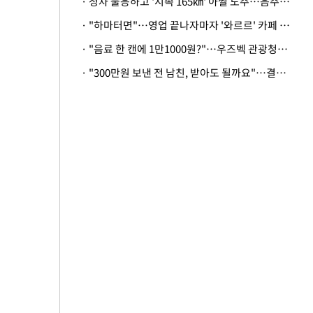
· 정차 불응하고 '시속 165㎞' 아찔 도주…음주운전자 체포
· "하마터면"…영업 끝나자마자 '와르르' 카페 테라스 덮친 대리석 외벽
· "음료 한 캔에 1만1000원?"…우즈벡 관광청까지 나섰다, 유튜버 폭로 후폭풍
· "300만원 보낸 전 남친, 받아도 될까요"…결혼 앞둔 예비신부의 뜻밖 고충