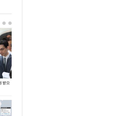
원 받으
정동영, 조현 '이상주의' 발언에 "이상이 있어야
장동혁 "李 대
현실 바꿔"
하다"