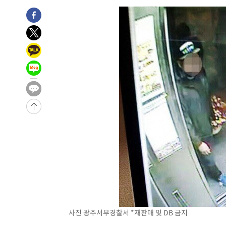
-27101초 전 >
[속보]전남광주 초대 시민추천 부시장에 백승주·윤난실
-24662초 전 >
서울 열대야 15일째 지속…비공식 '초열대야' 30도 넘어
-23229초 전 >
[속보]코스닥, 2.15포인트(0.27%) 내린 797.44 출발
-23212초 전 >
[속보]코스피, 119.51포인트(1.81%) 내린 6478.75 개
-19659초 전 >
6월 경상수지 497.3억 달러…두 달 연속 사상 최대
-19610초 전 >
서울 낮 39도 '폭염중대경보'…40도 관측 가능성도
-16972초 전 >
미 워싱턴주 스포캔 시의 통제불능 3개 산불, 방화선 일부
-9145초 전 >
[속보] 호르무즈 해협 이란-오만 협상 기대속 뉴욕증시 혼조
우 0.49%↑
-7500초 전 >
[속보] 이란 대통령 "지금 최고지도자와 소통하기가 매우 
임 3년 인터뷰
2시간 전 >
[속보] "이란-오만, 호르무즈 해협 통행 항로 합의" 이란 외
사진 광주서부경찰서 *재판매 및 DB 금지