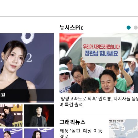
뉴시스Pic
지원
"수사·기소 분리 관련 대비책 최
'양평고속도로 의혹' 원희룡, 지지자들 응
"
며 특검 출석
그래픽뉴스
태풍 '돌핀' 예상 이동
경로