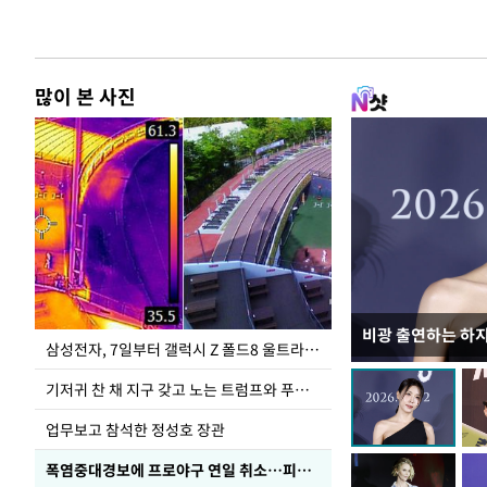
많이 본 사진
비광 출연하는 하
이재명 대통령, 
삼성전자, 7일부터 갤럭시 Z 폴드8 울트라·폴드8·플립8 출시
선 다해 강구해야
기저귀 찬 채 지구 갖고 노는 트럼프와 푸틴 형상 미로
업무보고 참석한 정성호 장관
폭염중대경보에 프로야구 연일 취소…피칭 연습장 '52도'