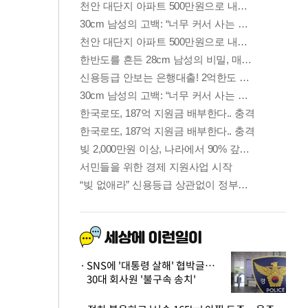
SNS에 '대통령 살해' 협박글…
30대 회사원 '불구속 송치'