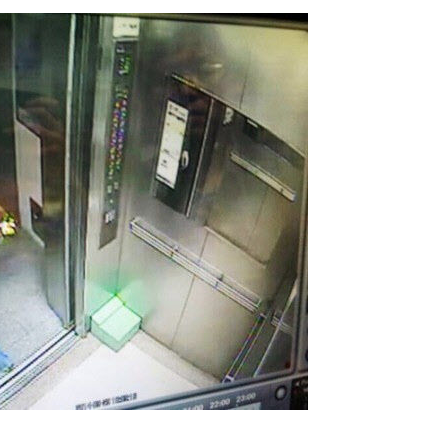
장
 구축
 마감 다
어려워" 취
무부 대변인