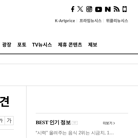
계…'고급 가요'의 주체적
영토
K-Artprice
프라임뉴시스
위클리뉴시스
광장
포토
TV뉴시스
제휴 콘텐츠
제보
발견