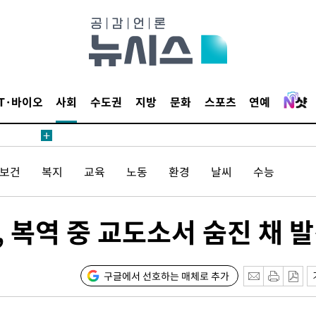
월 중 예
IT·바이오
사회
수도권
지방
문화
스포츠
연예
장
/보건
복지
교육
노동
환경
날씨
수능
 구축
 마감 다
어려워" 취
, 복역 중 교도소서 숨진 채 
무부 대변인
해 불가피"
등 압수수
구글에서 선호하는 매체로 추가
월 중 예