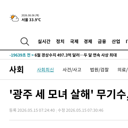
색
-28016초 전 >
[속보]산업장관 "美무역법 제301조 과잉생산 결과 발표 8
상
-27809초 전 >
[속보]코스피 매도사이드카 발동…4%대 급락
2026.08.06 (목)
서울 33.9℃
-27081초 전 >
[속보]전남광주 초대 시민추천 부시장에 백승주·윤난실
-24642초 전 >
서울 열대야 15일째 지속…비공식 '초열대야' 30도 넘어
-23209초 전 >
[속보]코스닥, 2.15포인트(0.27%) 내린 797.44 출발
실시간
정치
국제
경제
금융
산업
-23192초 전 >
[속보]코스피, 119.51포인트(1.81%) 내린 6478.75 개
-19639초 전 >
6월 경상수지 497.3억 달러…두 달 연속 사상 최대
-19590초 전 >
서울 낮 39도 '폭염중대경보'…40도 관측 가능성도
사회
사회최신
사건/사고
법원/검찰
의료
-16952초 전 >
미 워싱턴주 스포캔 시의 통제불능 3개 산불, 방화선 일부
-9125초 전 >
[속보] 호르무즈 해협 이란-오만 협상 기대속 뉴욕증시 혼조
우 0.49%↑
-7480초 전 >
[속보] 이란 대통령 "지금 최고지도자와 소통하기가 매우 
'광주 세 모녀 살해' 무기수
임 3년 인터뷰
2시간 전 >
[속보] "이란-오만, 호르무즈 해협 통행 항로 합의" 이란 외
-29952초 전 >
[속보]산업장관 "李정부, 원전 반대 안해…안정 전력 위
등록 2026.05.15 07:24:40
수정 2026.05.15 07:30:46
-28649초 전 >
[속보]경찰, '홍명보 선임 논란' 대한축구협회·축구회관 
색
-28036초 전 >
[속보]산업장관 "美무역법 제301조 과잉생산 결과 발표 8
상
-27829초 전 >
[속보]코스피 매도사이드카 발동…4%대 급락