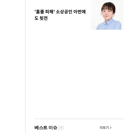
'홈플 피해' 소상공인 이번에
도 뒷전