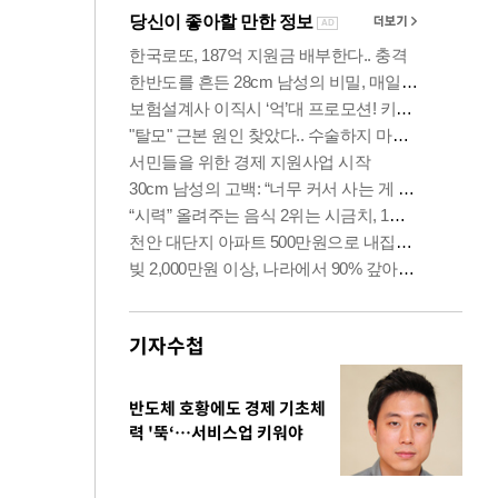
기자수첩
반도체 호황에도 경제 기초체
력 '뚝‘…서비스업 키워야