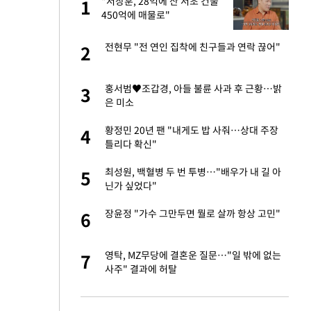
건물
"서장훈, 28억에 산 서초 건물
1
1
450억에 매물로"
친구들과 연락 끊어"
전현무 "전 연인 집착에 친구들과 연락 끊어"
2
2
 사과 후 근황…밝
홍서범♥조갑경, 아들 불륜 사과 후 근황…밝
3
3
은 미소
 분기배당 결정…3
황정민 20년 팬 "내게도 밥 사줘…상대 주장
4
4
표
틀리다 확신"
경기 들여다보니…한
최성원, 백혈병 두 번 투병…"배우가 내 길 아
5
5
닌가 싶었다"
75원 분기 배
장윤정 "가수 그만두면 뭘로 살까 항상 고민"
6
6
방안 확정"
안…이동 용이한 장
영탁, MZ무당에 결혼운 질문…"일 밖에 없는
7
7
사주" 결과에 허탈