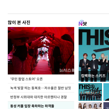
많이 본 사진
컴백하는 스키즈
지석천 뒤덮은 
'무민 팝업 스토어' 오픈
녹색 빛깔 띄는 동복호…저수율은 절반 남짓
반정부 시위대와 대치한 아르헨티나 경찰
동성 커플 입장 축하하는 하객들