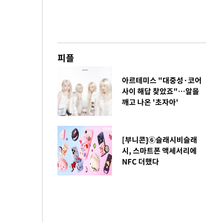
피플
아르테미스 "대중성·코어
사이 해답 찾았죠"…알을
깨고 나온 '초자아'
[부니콘]⑥슬래시비슬래
시, 스마트폰 액세서리에
NFC 더했다