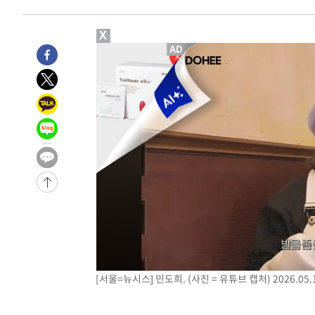
-8162초 전 >
[속보]원·달러 환율, 7.7원 내린 1416.1원 마감
-8051초 전 >
[속보] 노원서 40.1도 관측…서울, 2018년 이후 첫 40도
X
-5141초 전 >
[속보]종합특검, '계엄 수용공간 확보' 신용해 前교정본부
-4014초 전 >
외신들도 주목한 韓축구 파문…"국민적 공분에 수사 재개"
-3985초 전 >
11시간 압수수색에 성접대 파문까지…'쑥대밭' 된 축구협
-3007초 전 >
[속보]규제합리화위원회 부위원장에 김태유 서울대 공대 
태 후임
10분 전 >
[속보]국힘 윤리위, '돌려차기 발언' 진종오·서범수 징계 절차
-30218초 전 >
미 사업체 일자리, 7월에 2.3만개 순감하고 그 전 2개월 1
하향수정 (2보)
-29666초 전 >
[속보] 미 사업체, 일자리 7월에 2.3만 개 줄어…실업률은
↓
-25529초 전 >
[속보]이 대통령 "부동산 공급 기존 사고방식 매달리지 
실천"
-24614초 전 >
이란, "오만과 '중앙 단일 루트' 합의…북쪽 인바운드·남
운드는 임시"
-16182초 전 >
"낮 기온 소폭 하락"…수도권 폭염중대경보, 폭염경보로
-16146초 전 >
[속보]이 대통령, '호우피해' 안동·의성 관할 4개 면 특
선포
-16109초 전 >
[단독]중수청 지원 검사들, 정원 초과 시 낮은 계급 임용
[서울=뉴시스] 민도희. (사진 = 유튜브 캡처) 2026.05.
갈 수도
-14080초 전 >
낮 최고 37도 찜통더위…곳곳 소나기·강원 많은 비[내일
-12386초 전 >
SK하이닉스, 용인·청주 팹에 54조 투자…"AI 메모리 수