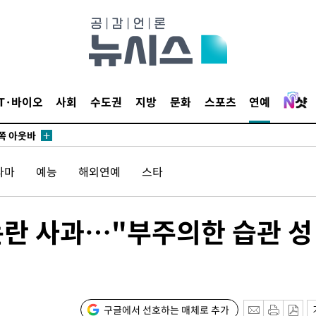
 개시
0.3만개
 4.1%로
IT·바이오
사회
수도권
지방
문화
스포츠
연예
말고 과감히
쪽 아웃바
 하향
라마
예능
해외연예
스타
별재난지역
…희망지 못
날씨]
 논란 사과…"부주의한 습관 성
요 선제 대
무'
구글에서 선호하는 매체로 추가
마쳐