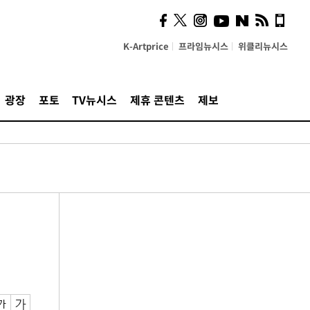
K-Artprice
프라임뉴시스
위클리뉴시스
광장
포토
TV뉴시스
제휴 콘텐츠
제보