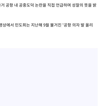
"서장훈, 28억에 산 서초 
1
과거 공항 내 공중도덕 논란을 직접 언급하며 성찰의 뜻을 밝
450억에 매물로"
무'
전현무 "전 연인 집착에 
2
 영상에서 민도희는 지난해 9월 불거진 '공항 의자 발 올리
마쳐
홍서범♥조갑경, 아들 불륜
3
은 미소
SK하이닉스, 주당 375원
4
장 기소
분기 중 추가 주주환원 발
외국인 심판 성 접대 7
회
5
국 축구 '5승 2무'
교수…이병
 개시
[속보]SK하이닉스, 주당 3
6
당…"3분기 중 주주환원 
與 황희 "버스 하우스 제
7
점도 있을 것"