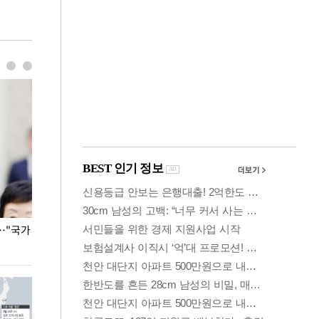
…"국가
홈플러스, 67개 점포 가오픈… 13일 정식 개장
오세훈 서울시장,
환경 점검