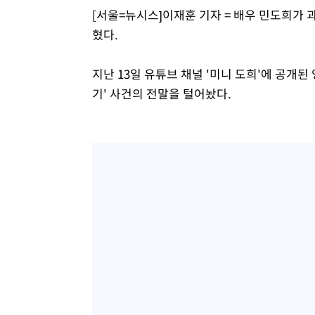
[서울=뉴시스]이재훈 기자 = 배우 민도희가 
응"
-9242초 전 >
여자배구 이재영·이다영 자매, 아제르바이잔 투란VC 입단
혔다.
-8495초 전 >
외국인 심판 성 접대 7경기 들여다보니…한국 축구 '5승 2
-8229초 전 >
[속보]코스닥, 2.86포인트(0.36%) 내린 798.81마감
지난 13일 유튜브 채널 '미니 도희'에 공개된
-8182초 전 >
[속보]코스피, 6200선 약보합…0.60% 내린 6258.77에 
기' 사건의 전말을 털어놨다.
-8162초 전 >
[속보]원·달러 환율, 7.7원 내린 1416.1원 마감
-8051초 전 >
[속보] 노원서 40.1도 관측…서울, 2018년 이후 첫 40도
-5141초 전 >
[속보]종합특검, '계엄 수용공간 확보' 신용해 前교정본부
-4014초 전 >
외신들도 주목한 韓축구 파문…"국민적 공분에 수사 재개"
-3985초 전 >
11시간 압수수색에 성접대 파문까지…'쑥대밭' 된 축구협
-3007초 전 >
[속보]규제합리화위원회 부위원장에 김태유 서울대 공대 
태 후임
10분 전 >
[속보]국힘 윤리위, '돌려차기 발언' 진종오·서범수 징계 절차