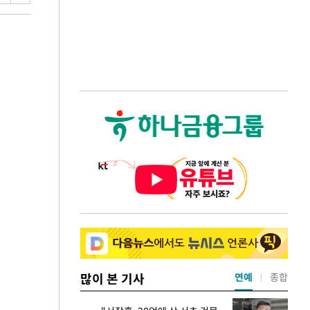
많이 본 기사
연예
종합