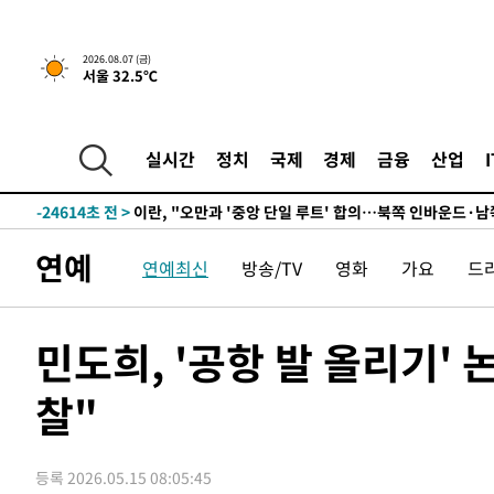
2026.08.07 (금)
서울 32.5℃
10분 전 >
[속보]국힘 윤리위, '돌려차기 발언' 진종오·서범수 징계 절차
-30218초 전 >
미 사업체 일자리, 7월에 2.3만개 순감하고 그 전 2개월 1
하향수정 (2보)
-29666초 전 >
[속보] 미 사업체, 일자리 7월에 2.3만 개 줄어…실업률은
실시간
정치
국제
경제
금융
산업
↓
-25529초 전 >
[속보]이 대통령 "부동산 공급 기존 사고방식 매달리지 
실천"
-24614초 전 >
이란, "오만과 '중앙 단일 루트' 합의…북쪽 인바운드·남
운드는 임시"
-16182초 전 >
"낮 기온 소폭 하락"…수도권 폭염중대경보, 폭염경보로
연예
연예최신
방송/TV
영화
가요
드
-16146초 전 >
[속보]이 대통령, '호우피해' 안동·의성 관할 4개 면 특
선포
-16109초 전 >
[단독]중수청 지원 검사들, 정원 초과 시 낮은 계급 임용
갈 수도
-14080초 전 >
낮 최고 37도 찜통더위…곳곳 소나기·강원 많은 비[내일
민도희, '공항 발 올리기'
-12386초 전 >
SK하이닉스, 용인·청주 팹에 54조 투자…"AI 메모리 수
응"
찰"
-9242초 전 >
여자배구 이재영·이다영 자매, 아제르바이잔 투란VC 입단
-8495초 전 >
외국인 심판 성 접대 7경기 들여다보니…한국 축구 '5승 2
-8229초 전 >
[속보]코스닥, 2.86포인트(0.36%) 내린 798.81마감
등록 2026.05.15 08:05:45
-8182초 전 >
[속보]코스피, 6200선 약보합…0.60% 내린 6258.77에 