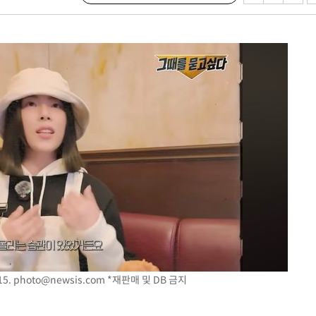
장 기소
회
교수…이병
 개시
0.3만개
 4.1%로
말고 과감히
쪽 아웃바
 하향
별재난지역
…희망지 못
15.
photo@newsis.com
*재판매 및 DB 금지
날씨]
요 선제 대