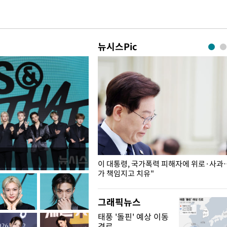
뉴시스Pic
개구리밥
이 대통령, 국가폭력 피해자에 위로·사과
가 책임지고 치유"
그래픽뉴스
태풍 '돌핀' 예상 이동
경로